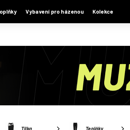
oplňky
Vybavení pro házenou
Kolekce
Tílka
Tepláky