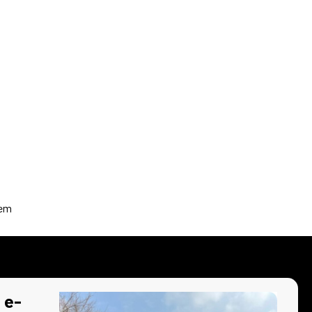
kem
 e-