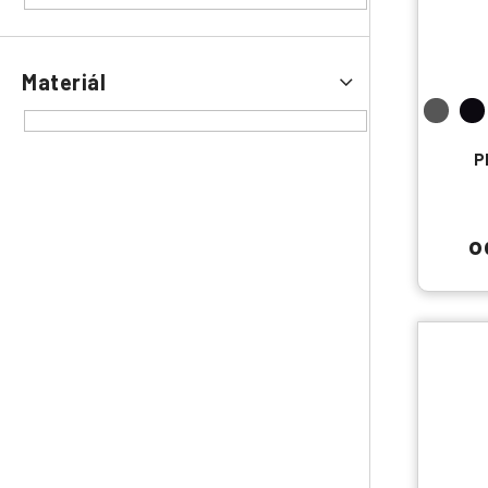
Materiál
P
o