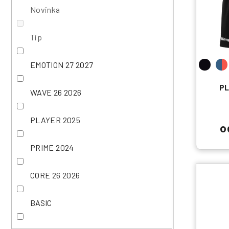
n
k
p
Novinka
e
t
r
l
ů
o
Tip
d
u
EMOTION 27 2027
k
t
PL
WAVE 26 2026
ů
PLAYER 2025
o
PRIME 2024
CORE 26 2026
BASIC