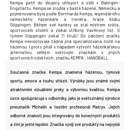
j
Kempa patří do skupiny uhlsport a sídlí v Balingen-
í
Engstlattu. Kempa se zrodila v baště házené, Německu a
t
pojmenována byla podle Bernharda Kempy, legendárního
německého házenkáře a trenéra, hráče klubu
?
Göppingen. Během své kariéry se stal mistrem světa,
sportovcem století a získal stříbrný Vavřínový list. S
týmem Göppingen získal 11 titulů! Do založení značky
Kempa neexistovala žádná jiná specializovaná čistě na
HLEDAT
házenou. I proto přišli s nápadem vytvořit házenkářskou
alternativu velkým světovým značkám v jiných
sportovních odvětvích, značku KEMPA : HANDBALL.
Současná značka Kempa znamená házenou, týmové
sporty, emoce a touhu vítězit. Výrobky jsou známé svými
atraktivními vizuálními prvky a výbornou kvalitou. Kempa
úzce spolupracuje s odborníky, jako je světoznámý výrobce
pneumatik Michelin a textilní profesionál Matryx. Jejich
odborné znalosti jsou integrovány do konečných produktů
a činí je ještě lepšími. Značka vyvíjí své produkty na nejvyšší