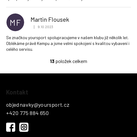
Martin Flousek
MF
|
9.10.2023
Hodnocení obchodu je 5 z 5 hvězdiček.
Se značkou yoursport spolupracujeme v našem klubu již několik let.
Oblékáme právě Kempu a jsme velmi spokojení s kvalitou vybavení i
celého servisu.
13
položek celkem
O
v
l
á
Z
d
Kontakt
á
a
p
c
objednavky
@
yoursport.cz
a
í
+420 775 884 650
t
p
r
í
v