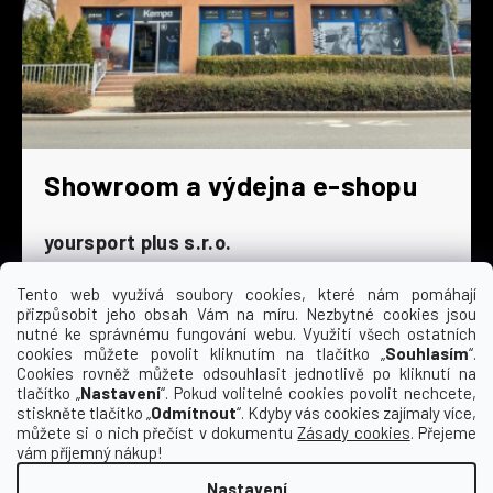
Showroom a výdejna e-shopu
yoursport plus s.r.o.
Dyjská 845/4
196 00 Praha 9 - Čakovice
Tento web využívá soubory cookies, které nám pomáhají
přizpůsobit jeho obsah Vám na míru. Nezbytné cookies jsou
Po - Čt
9:00 - 16:30
nutné ke správnému fungování webu. Využití všech ostatních
cookies můžete povolit kliknutím na tlačítko „
Souhlasím
“.
Pá
9:00 - 15:30
Cookies rovněž můžete odsouhlasit jednotlivě po kliknutí na
So
zavřeno
tlačítko „
Nastavení
“. Pokud volitelné cookies povolit nechcete,
Ne
zavřeno
stiskněte tlačítko „
Odmítnout
“. Kdyby vás cookies zajímaly více,
můžete si o nich přečíst v dokumentu
Zásady cookies
. Přejeme
vám příjemný nákup!
Nastavení