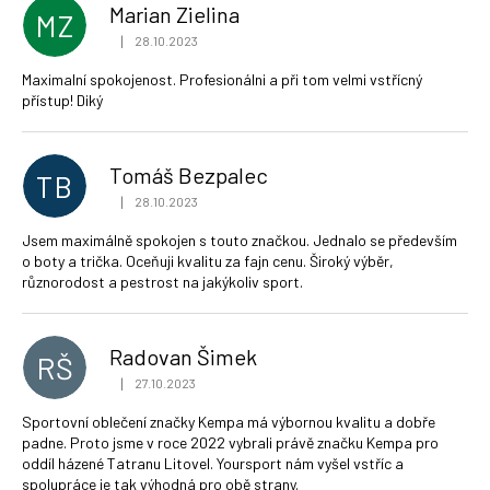
Marian Zielina
MZ
|
28.10.2023
Hodnocení obchodu je 5 z 5 hvězdiček.
Maximalní spokojenost. Profesionálni a při tom velmi vstřícný
přístup! Diký
Tomáš Bezpalec
TB
|
28.10.2023
Hodnocení obchodu je 5 z 5 hvězdiček.
Jsem maximálně spokojen s touto značkou. Jednalo se především
o boty a trička. Oceňuji kvalitu za fajn cenu. Široký výběr,
různorodost a pestrost na jakýkoliv sport.
Radovan Šimek
RŠ
|
27.10.2023
Hodnocení obchodu je 5 z 5 hvězdiček.
Sportovní oblečení značky Kempa má výbornou kvalitu a dobře
padne. Proto jsme v roce 2022 vybrali právě značku Kempa pro
oddíl házené Tatranu Litovel. Yoursport nám vyšel vstříc a
spolupráce je tak výhodná pro obě strany.