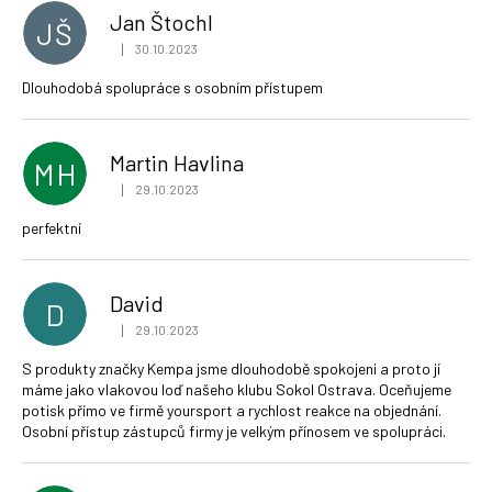
Jan Štochl
JŠ
|
30.10.2023
Hodnocení obchodu je 5 z 5 hvězdiček.
Dlouhodobá spolupráce s osobním přístupem
Martin Havlina
MH
|
29.10.2023
Hodnocení obchodu je 5 z 5 hvězdiček.
perfektní
David
D
|
29.10.2023
Hodnocení obchodu je 5 z 5 hvězdiček.
S produkty značky Kempa jsme dlouhodobě spokojeni a proto jí
máme jako vlakovou loď našeho klubu Sokol Ostrava. Oceňujeme
potisk přímo ve firmě yoursport a rychlost reakce na objednání.
Osobní přístup zástupců firmy je velkým přínosem ve spolupráci.