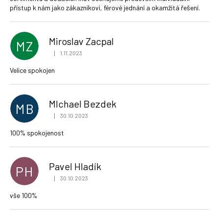
přístup k nám jako zákazníkovi, férové jednání a okamžitá řešení.
Miroslav Zacpal
MZ
|
1.11.2023
Hodnocení obchodu je 5 z 5 hvězdiček.
Velice spokojen
MIchael Bezdek
MB
|
30.10.2023
Hodnocení obchodu je 5 z 5 hvězdiček.
100% spokojenost
Pavel Hladík
PH
|
30.10.2023
Hodnocení obchodu je 5 z 5 hvězdiček.
vše 100%