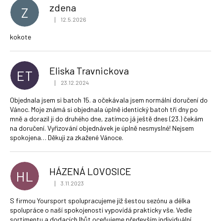
zdena
p
Z
a
i
|
12.5.2026
j
Hodnocení obchodu je 1 z 5 hvězdiček.
s
í
kokote
h
t
o
?
Eliska Travnickova
d
ET
|
23.12.2024
n
Hodnocení obchodu je 1 z 5 hvězdiček.
o
Objednala jsem si batoh 15. a očekávala jsem normální doručení do
c
Vánoc. Moje známá si objednala úplně identický batoh tři dny po
HLEDAT
mně a dorazil ji do druhého dne, zatímco já ještě dnes (23.) čekám
e
na doručení. Vyřizování objednávek je úplně nesmyslné! Nejsem
n
spokojena… Děkuji za zkažené Vánoce.
í
HÁZENÁ LOVOSICE
HL
|
3.11.2023
Hodnocení obchodu je 5 z 5 hvězdiček.
S firmou Yoursport spolupracujeme již šestou sezónu a délka
spolupráce o naší spokojenosti vypovídá prakticky vše. Vedle
sortimentu a dodacích lhůt oceňujeme především individuální