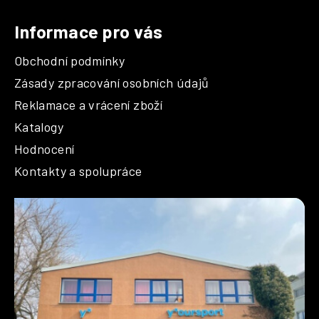
k
y
Informace pro vás
v
ý
Obchodní podmínky
p
i
Zásady zpracování osobních údajů
s
Reklamace a vrácení zboží
u
Katalogy
Hodnocení
Kontakty a spolupráce