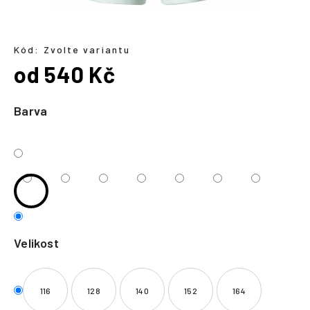
a
j
í
Kód:
Zvolte variantu
od
540 Kč
t
?
Měrná
cena:
Barva
HLEDAT
Velikost
116
128
140
152
164