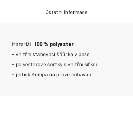
Ostatní informace
Materiál:
100 % polyester
- vnitřní stahovací šňůrka v pase
- polyesterové šortky s vnitřní síťkou
- potisk Kempa na pravé nohavici
Buďte první, kdo napíše příspěvek k této položce.
PŘIDAT KOMENTÁŘ