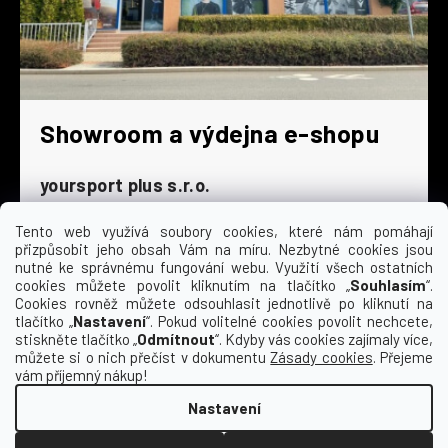
Showroom a výdejna e-shopu
yoursport plus s.r.o.
Dyjská 845/4
196 00 Praha 9 - Čakovice
Tento web využívá soubory cookies, které nám pomáhají
přizpůsobit jeho obsah Vám na míru. Nezbytné cookies jsou
Po - Čt
9:00 - 16:30
nutné ke správnému fungování webu. Využití všech ostatních
cookies můžete povolit kliknutím na tlačítko „
Souhlasím
“.
Pá
9:00 - 15:30
Cookies rovněž můžete odsouhlasit jednotlivě po kliknutí na
So
zavřeno
tlačítko „
Nastavení
“. Pokud volitelné cookies povolit nechcete,
Ne
zavřeno
stiskněte tlačítko „
Odmítnout
“. Kdyby vás cookies zajímaly více,
můžete si o nich přečíst v dokumentu
Zásady cookies
. Přejeme
vám příjemný nákup!
Nastavení
Vytvořil Shoptet