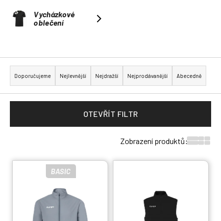
a
Vycházkové
oblečení
j
í
t
Ř
?
a
Doporučujeme
Nejlevnější
Nejdražší
Nejprodávanější
Abecedně
z
e
n
OTEVŘÍT FILTR
HLEDAT
í
p
Zobrazení produktů:
r
V
o
BASIC
ý
d
p
u
i
k
s
t