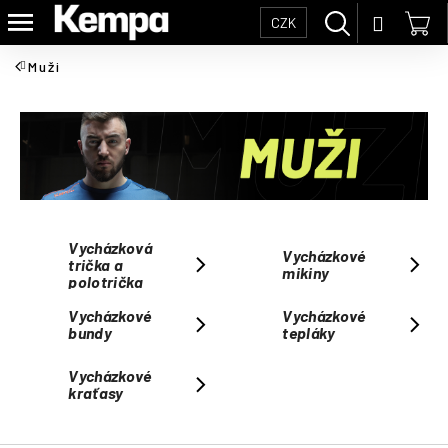
K
Přejít
Hledat
Nák
Přihláš
CZK
na
o
Zpět
Zpět
obsah
koš
š
Muži
í
C
k
o
p
o
t
ř
Vycházková
Vycházkové
e
trička a
mikiny
polotrička
b
u
Vycházkové
Vycházkové
bundy
tepláky
j
e
Vycházkové
t
kraťasy
e
n