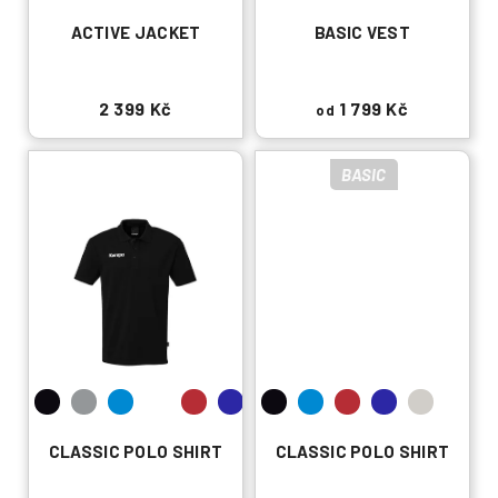
k
ACTIVE JACKET
BASIC VEST
t
ů
2 399 Kč
1 799 Kč
od
BASIC
CLASSIC POLO SHIRT
CLASSIC POLO SHIRT