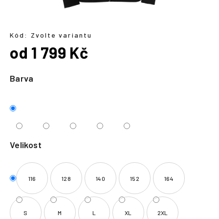
a
j
í
Kód:
Zvolte variantu
od
1 799 Kč
t
?
Měrná
cena:
Barva
HLEDAT
Velikost
116
128
140
152
164
S
M
L
XL
2XL