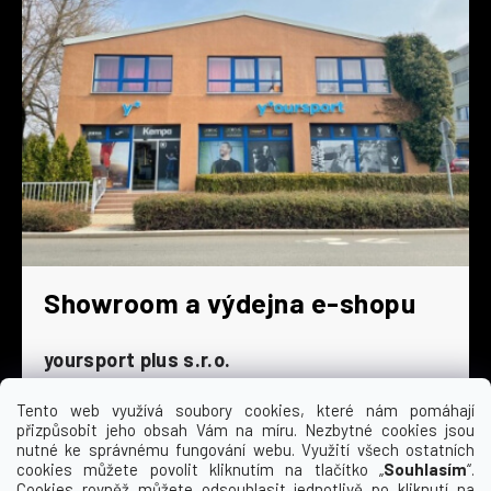
Showroom a výdejna e-shopu
yoursport plus s.r.o.
Dyjská 845/4
196 00 Praha 9 - Čakovice
Tento web využívá soubory cookies, které nám pomáhají
přizpůsobit jeho obsah Vám na míru. Nezbytné cookies jsou
Po - Čt
9:00 - 16:30
nutné ke správnému fungování webu. Využití všech ostatních
cookies můžete povolit kliknutím na tlačítko „
Souhlasím
“.
Pá
9:00 - 15:30
Cookies rovněž můžete odsouhlasit jednotlivě po kliknutí na