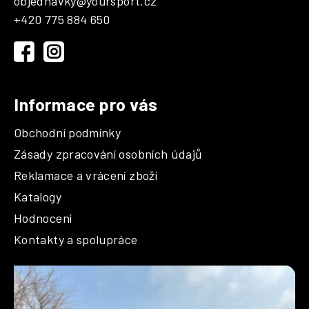
objednavky
@
yoursport.cz
a
+420 775 884 650
t
í
Informace pro vás
Obchodní podmínky
Zásady zpracování osobních údajů
Reklamace a vrácení zboží
Katalogy
Hodnocení
Kontakty a spolupráce