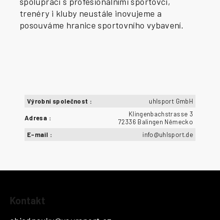
spolupráci s profesionálními sportovci,
trenéry i kluby neustále inovujeme a
posouváme hranice sportovního vybavení.
Výrobní společnost
:
uhlsport GmbH
Klingenbachstrasse 3
Adresa
:
72336 Balingen Německo
E-mail
:
info@uhlsport.de
Z
Kontakt
á
p