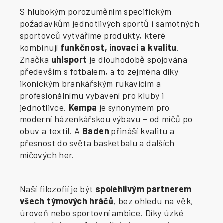
S hlubokým porozuměním specifickým
požadavkům jednotlivých sportů i samotných
sportovců vytváříme produkty, které
kombinují
funkčnost, inovaci a kvalitu
.
Značka
uhlsport
je dlouhodobě spojována
především s fotbalem, a to zejména díky
ikonickým brankářským rukavicím a
profesionálnímu vybavení pro kluby i
jednotlivce.
Kempa
je synonymem pro
moderní házenkářskou výbavu – od míčů po
obuv a textil. A
Baden
přináší kvalitu a
přesnost do světa basketbalu a dalších
míčových her.
Naší filozofií je být
spolehlivým partnerem
všech týmových hráčů
, bez ohledu na věk,
úroveň nebo sportovní ambice. Díky úzké