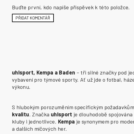
Buďte první, kdo napíše příspěvek k této položce.
PŘIDAT KOMENTÁŘ
uhlsport, Kempa a Baden
– tři silné značky pod j
vybavení pro týmové sporty. Ať už jde o fotbal, há
výkonu.
S hlubokým porozuměním specifickým požadavkům j
kvalitu
. Značka
uhlsport
je dlouhodobě spojována 
kluby i jednotlivce.
Kempa
je synonymem pro modern
a dalších míčových her.