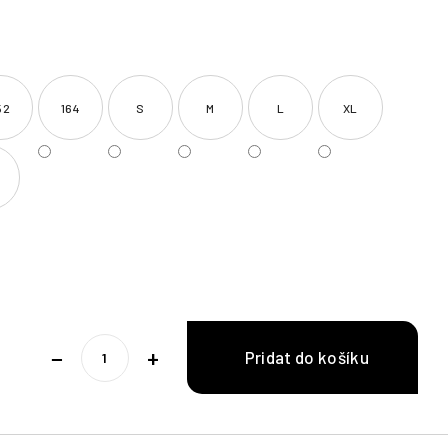
52
164
S
M
L
XL
−
+