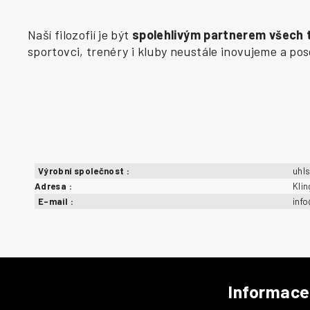
Naší filozofií je být
spolehlivým partnerem všech
sportovci, trenéry i kluby neustále inovujeme a p
Výrobní společnost
:
uhl
Adresa
:
Kli
E-mail
:
inf
Informace
Z