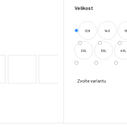
Velikost
128
140
1
2XL
3XL
4XL
Zvolte variantu