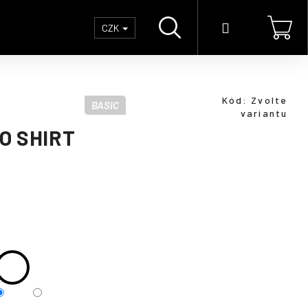
Hledat
Přihlášení
Náku
CZK
koší
Kód:
Zvolte
BASIC
variantu
O SHIRT