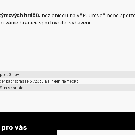
 týmových hráčů
, bez ohledu na věk, úroveň nebo sporto
osouváme hranice sportovního vybavení.
sport GmbH
ngenbachstrasse 3 72336 Balingen Německo
o@uhlsport.de
 pro vás