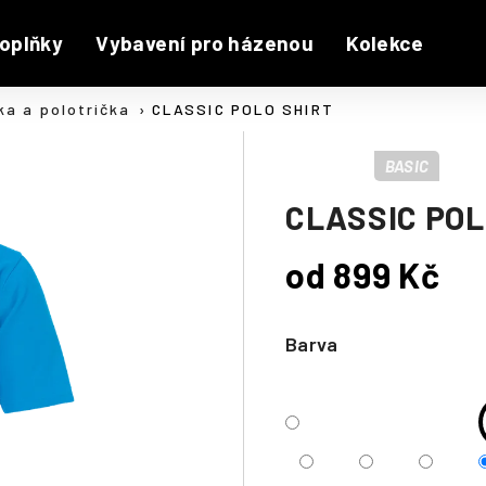
oplňky
Vybavení pro házenou
Kolekce
ka a polotrička
CLASSIC POLO SHIRT
BASIC
CLASSIC POL
od
899 Kč
Měrná
cena:
Barva