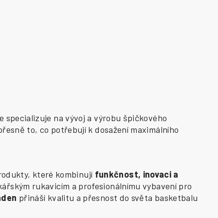
e specializuje na vývoj a výrobu špičkového
přesně to, co potřebují k dosažení maximálního
odukty, které kombinují
funkčnost, inovaci a
kářským rukavicím a profesionálnímu vybavení pro
aden
přináší kvalitu a přesnost do světa basketbalu