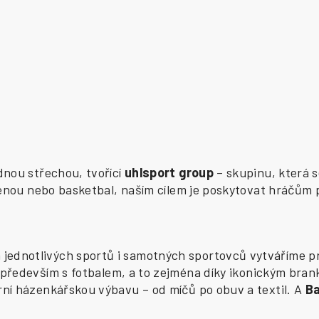
ednou střechou, tvořící
uhlsport group
– skupinu, která s
zenou nebo basketbal, naším cílem je poskytovat hráčům 
ednotlivých sportů i samotných sportovců vytváříme pr
především s fotbalem, a to zejména díky ikonickým bran
í házenkářskou výbavu – od míčů po obuv a textil. A
B