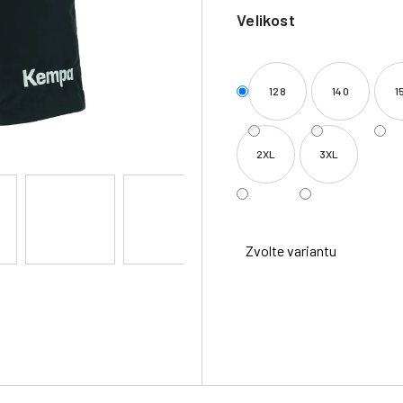
Velikost
128
140
1
2XL
3XL
Zvolte variantu