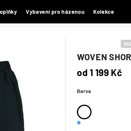
oplňky
Vybavení pro házenou
Kolekce
BAS
WOVEN SHO
od
1 199 Kč
Měrná
cena:
Barva