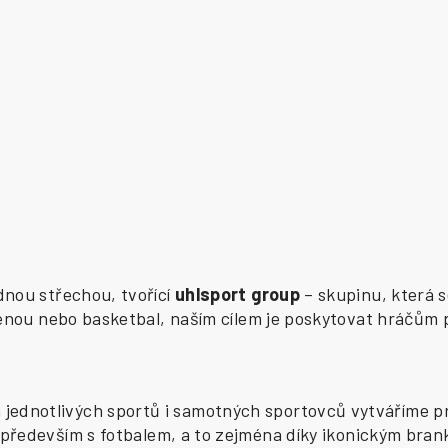
ednou střechou, tvořící
uhlsport group
– skupinu, která s
zenou nebo basketbal, naším cílem je poskytovat hráčům 
ednotlivých sportů i samotných sportovců vytváříme pr
především s fotbalem, a to zejména díky ikonickým bran