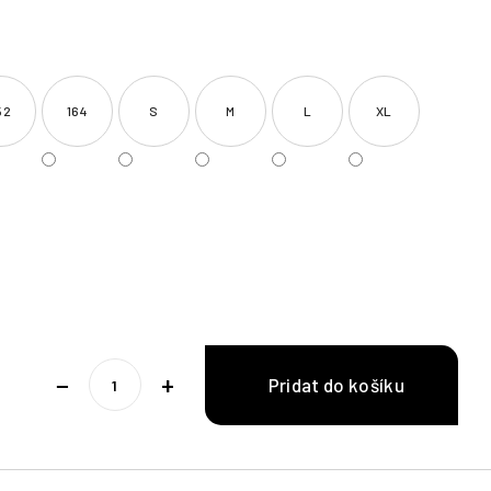
52
164
S
M
L
XL
−
+