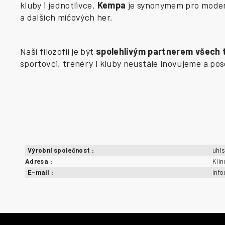
kluby i jednotlivce.
Kempa
je synonymem pro modern
a dalších míčových her.
Naší filozofií je být
spolehlivým partnerem všech
sportovci, trenéry i kluby neustále inovujeme a p
Výrobní společnost
:
uhl
Adresa
:
Kli
E-mail
:
inf