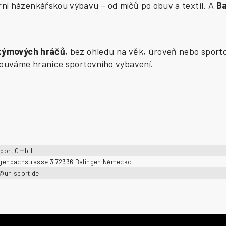
í házenkářskou výbavu – od míčů po obuv a textil. A
B
 týmových hráčů
, bez ohledu na věk, úroveň nebo sporto
osouváme hranice sportovního vybavení.
sport GmbH
ngenbachstrasse 3 72336 Balingen Německo
o@uhlsport.de