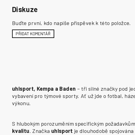
Diskuze
Buďte první, kdo napíše příspěvek k této položce.
PŘIDAT KOMENTÁŘ
uhlsport, Kempa a Baden
– tři silné značky pod j
vybavení pro týmové sporty. Ať už jde o fotbal, há
výkonu.
S hlubokým porozuměním specifickým požadavkům j
kvalitu
. Značka
uhlsport
je dlouhodobě spojována 