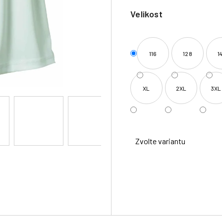
Velikost
116
128
1
XL
2XL
3XL
Zvolte variantu