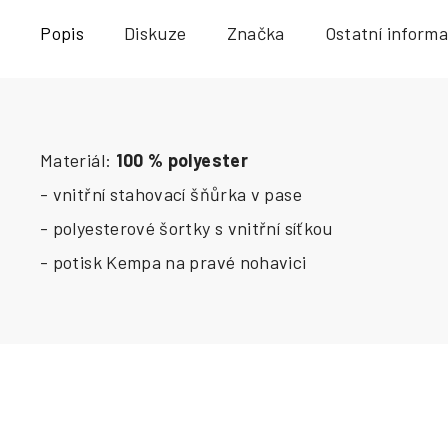
Popis
Diskuze
Značka
Ostatní inform
Materiál:
100 % polyester
- vnitřní stahovací šňůrka v pase
- polyesterové šortky s vnitřní síťkou
- potisk Kempa na pravé nohavici
Buďte první, kdo napíše příspěvek k této položce.