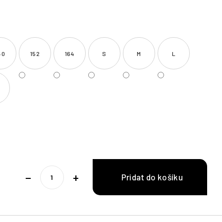
40
152
164
S
M
L
−
+