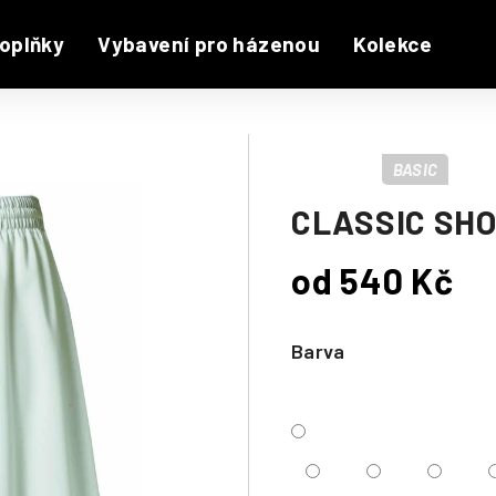
oplňky
Vybavení pro házenou
Kolekce
BASIC
CLASSIC SH
od
540 Kč
Měrná
cena:
Barva