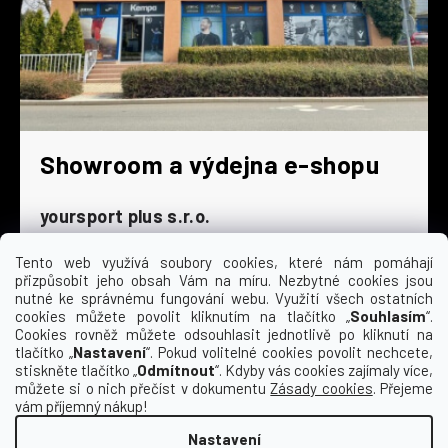
Showroom a výdejna e-shopu
yoursport plus s.r.o.
Dyjská 845/4
196 00 Praha 9 - Čakovice
Tento web využívá soubory cookies, které nám pomáhají
přizpůsobit jeho obsah Vám na míru. Nezbytné cookies jsou
Po - Čt
9:00 - 16:30
nutné ke správnému fungování webu. Využití všech ostatních
cookies můžete povolit kliknutím na tlačítko „
Souhlasím
“.
Pá
9:00 - 15:30
Cookies rovněž můžete odsouhlasit jednotlivě po kliknutí na
So
zavřeno
tlačítko „
Nastavení
“. Pokud volitelné cookies povolit nechcete,
Ne
zavřeno
stiskněte tlačítko „
Odmítnout
“. Kdyby vás cookies zajímaly více,
můžete si o nich přečíst v dokumentu
Zásady cookies
. Přejeme
vám příjemný nákup!
Nastavení