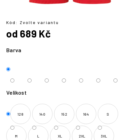
a
j
í
Kód:
Zvolte variantu
od
689 Kč
t
?
Měrná
cena:
Barva
HLEDAT
Velikost
128
140
152
164
S
M
L
XL
2XL
3XL