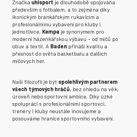
Značka
uhlsport
je dlouhodobě spojována
především s fotbalem, a to zejména díky
ikonickým brankářským rukavicím a
profesionálnímu vybavení pro kluby i
jednotlivce.
Kempa
je synonymem pro
moderní házenkářskou výbavu – od míčů po
obuv a textil. A
Baden
přináší kvalitu a
přesnost do světa basketbalu a dalších
míčových her.
Naší filozofií je být
spolehlivým partnerem
všech týmových hráčů
, bez ohledu na věk,
úroveň nebo sportovní ambice. Díky úzké
spolupráci s profesionálními sportovci,
trenéry i kluby neustále inovujeme a
posouváme hranice sportovního vybavení.