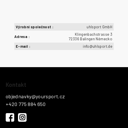
Výrobní společnost
:
uhlsport GmbH
Klingenbachstrasse 3
Adresa
:
72336 Balingen Německo
E-mail
:
info@uhlsport.de
Z
Kontakt
á
p
objednavky
@
yoursport.cz
a
+420 775 884 650
t
í