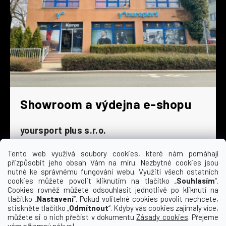
Showroom a výdejna e-shopu
yoursport plus s.r.o.
Dyjská 845/4
196 00 Praha 9 - Čakovice
Tento web využívá soubory cookies, které nám pomáhají
přizpůsobit jeho obsah Vám na míru. Nezbytné cookies jsou
Po - Čt
9:00 - 16:30
nutné ke správnému fungování webu. Využití všech ostatních
cookies můžete povolit kliknutím na tlačítko „
Souhlasím
“.
Pá
9:00 - 15:30
Cookies rovněž můžete odsouhlasit jednotlivě po kliknutí na
So
zavřeno
tlačítko „
Nastavení
“. Pokud volitelné cookies povolit nechcete,
Ne
zavřeno
stiskněte tlačítko „
Odmítnout
“. Kdyby vás cookies zajímaly více,
můžete si o nich přečíst v dokumentu
Zásady cookies
. Přejeme