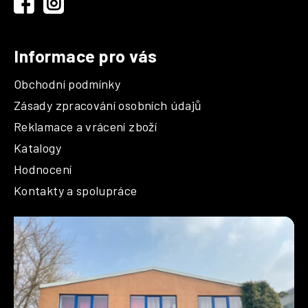
í
y
v
ý
p
Informace pro vás
i
s
Obchodní podmínky
u
Zásady zpracování osobních údajů
Reklamace a vrácení zboží
Katalogy
Hodnocení
Kontakty a spolupráce