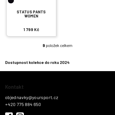
STATUS PANTS
WOMEN
1 799 Kč
9
položek celkem
O
v
l
Dostupnost kolekce do roku 2024
á
d
a
Z
c
Kontakt
í
á
p
p
objednavky
@
yoursport.cz
r
a
v
+420 775 884 650
t
k