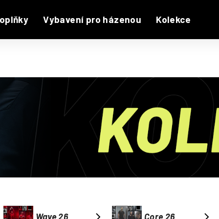
oplňky
Vybavení pro házenou
Kolekce
Wave 26
Core 26