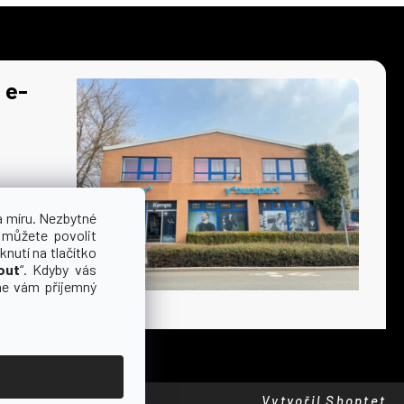
 e-
a míru. Nezbytné
 můžete povolit
knutí na tlačítko
out
“. Kdyby vás
me vám příjemný
Vytvořil Shoptet