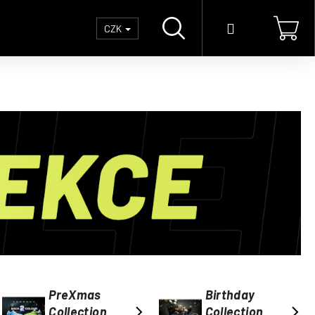
Hledat
Přihlášení
Náku
CZK
koší
PreXmas
Birthday
Collection
Collection