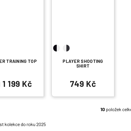
ER TRAINING TOP
PLAYER SHOOTING
SHIRT
1 199 Kč
749 Kč
d
10
položek cel
O
v
t kolekce do roku 2025
l