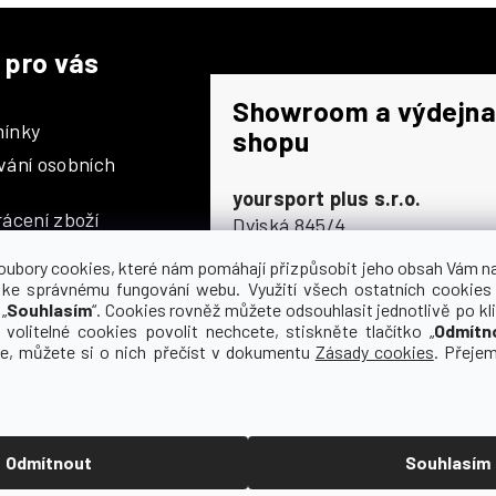
á
d
a
 pro vás
c
í
Showroom a výdejna
p
ínky
shopu
r
vání osobních
v
k
yoursport plus s.r.o.
ácení zboží
y
Dyjská 845/4
v
196 00 Praha 9 - Čakovice
ý
oubory cookies, které nám pomáhají přizpůsobit jeho obsah Vám n
Po - Čt
9:00 - 16:30
 ke správnému fungování webu. Využití všech ostatních cookies
p
„
Souhlasím
“. Cookies rovněž můžete odsouhlasit jednotlivě po kli
Pá
9:00 - 15:30
i
olupráce
 volitelné cookies povolit nechcete, stiskněte tlačítko „
Odmítn
s
So
zavřeno
ce, můžete si o nich přečíst v dokumentu
Zásady cookies
. Přeje
u
Ne
zavřeno
Odmítnout
Souhlasím
 vyhrazena.
Upravit nastavení cookies