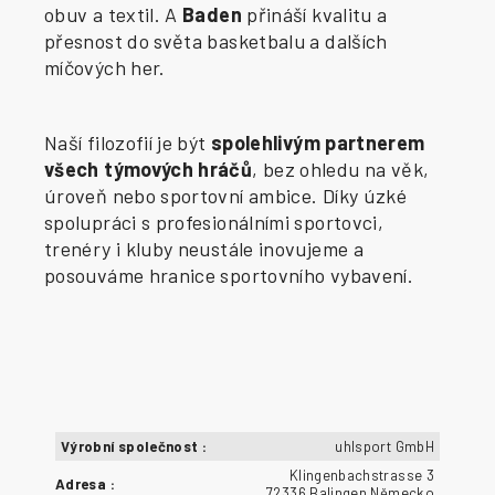
obuv a textil. A
Baden
přináší kvalitu a
přesnost do světa basketbalu a dalších
míčových her.
Naší filozofií je být
spolehlivým partnerem
všech týmových hráčů
, bez ohledu na věk,
úroveň nebo sportovní ambice. Díky úzké
spolupráci s profesionálními sportovci,
trenéry i kluby neustále inovujeme a
posouváme hranice sportovního vybavení.
Výrobní společnost
:
uhlsport GmbH
Klingenbachstrasse 3
Adresa
:
72336 Balingen Německo