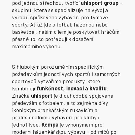
pod jednou střechou, tvořící
uhlsport group
–
skupinu, která se specializuje na vývoj a
výrobu špičkového vybavení pro týmové
sporty. Ať už jde o fotbal, házenou nebo
basketbal, naším cílem je poskytovat hráčům
přesně to, co potřebují k dosažení
maximálního výkonu.
S hlubokým porozuměním specifickým
požadavkům jednotlivých sportů i samotných
sportovců vytváříme produkty, které
kombinují
funkčnost, inovaci a kvalitu
.
Značka
uhlsport
je dlouhodobě spojována
především s fotbalem, a to zejména díky
ikonickým brankářským rukavicím a
profesionálnímu vybavení pro kluby i
jednotlivce.
Kempa
je synonymem pro
moderní házenkářskou výbavu – od míčů po