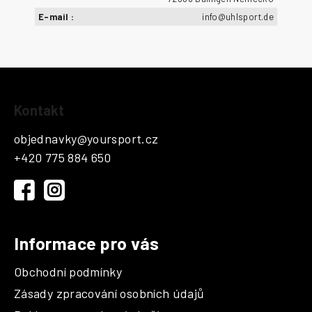
E-mail
:
info@uhlsport.de
Z
Kontakt
á
p
objednavky
@
yoursport.cz
a
+420 775 884 650
t
í
Informace pro vás
Obchodní podmínky
Zásady zpracování osobních údajů