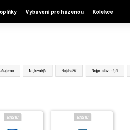
oplňky
Vybavení pro házenou
Kolekce
učujeme
Nejlevnější
Nejdražší
Nejprodávanější
BASIC
BASIC