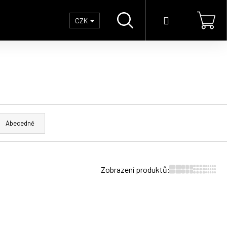
Hledat
Přihlášení
Náku
CZK
koší
Abecedně
Zobrazení produktů: