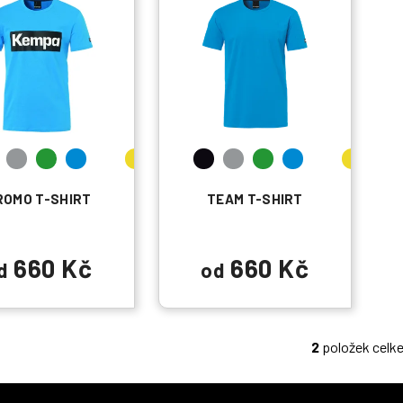
ROMO T-SHIRT
TEAM T-SHIRT
660 Kč
660 Kč
d
od
2
položek celk
O
v
l