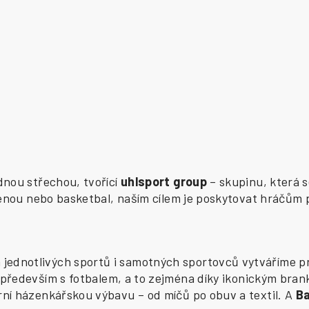
ednou střechou, tvořící
uhlsport group
– skupinu, která s
zenou nebo basketbal, naším cílem je poskytovat hráčům 
ednotlivých sportů i samotných sportovců vytváříme pr
především s fotbalem, a to zejména díky ikonickým bran
í házenkářskou výbavu – od míčů po obuv a textil. A
B