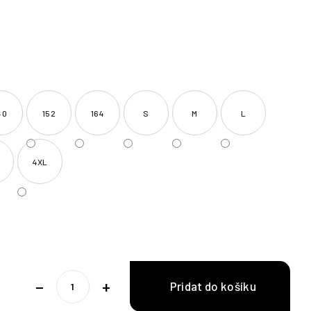
40
152
164
S
M
L
4XL
−
+