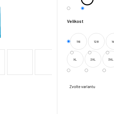
Velikost
116
128
1
XL
2XL
3XL
Zvolte variantu