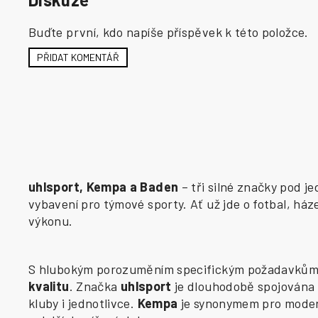
Buďte první, kdo napíše příspěvek k této položce.
PŘIDAT KOMENTÁŘ
uhlsport, Kempa a Baden
– tři silné značky pod j
vybavení pro týmové sporty. Ať už jde o fotbal, há
výkonu.
S hlubokým porozuměním specifickým požadavkům j
kvalitu
. Značka
uhlsport
je dlouhodobě spojována 
kluby i jednotlivce.
Kempa
je synonymem pro modern