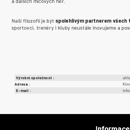
a dalších míčových her.
Naší filozofií je být
spolehlivým partnerem všech
sportovci, trenéry i kluby neustále inovujeme a p
Výrobní společnost
:
uhl
Adresa
:
Kli
E-mail
:
inf
Informace