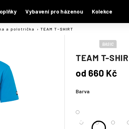
oplňky
Vybavení pro házenou
Kolekce
ka a polotrička
TEAM T-SHIRT
BASIC
TEAM T-SHI
od
660 Kč
Měrná
cena:
Barva