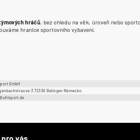
 týmových hráčů
, bez ohledu na věk, úroveň nebo sporto
osouváme hranice sportovního vybavení.
sport GmbH
ngenbachstrasse 3 72336 Balingen Německo
o@uhlsport.de
 pro vás