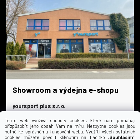
Showroom a výdejna e-shopu
yoursport plus s.r.o.
Dyjská 845/4
Tento web využívá soubory cookies, které nám pomáhají
196 00 Praha 9 - Čakovice
přizpůsobit jeho obsah Vám na míru. Nezbytné cookies jsou
Po - Čt
9:00 - 16:30
nutné ke správnému fungování webu. Využití všech ostatních
cookies můžete povolit kliknutím na tlačítko „
Souhlasím
“.
Pá
9:00 - 15:30