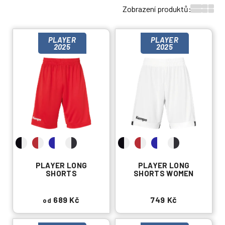
p
Zobrazení produktů:
r
V
o
PLAYER
PLAYER
ý
d
2025
2025
p
u
i
k
s
t
p
ů
r
o
d
u
k
PLAYER LONG
PLAYER LONG
t
SHORTS
SHORTS WOMEN
ů
689 Kč
749 Kč
od