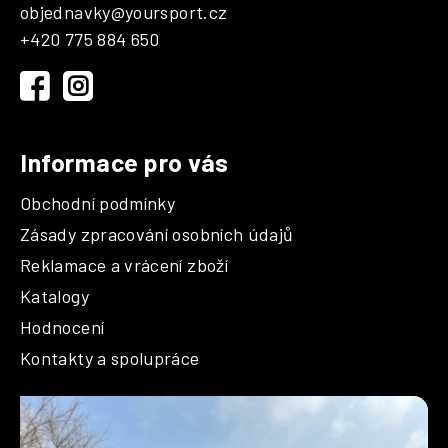
p
c
objednavky
@
yoursport.cz
a
í
+420 775 884 650
t
p
r
í
v
k
y
Informace pro vás
v
ý
Obchodní podmínky
p
i
Zásady zpracování osobních údajů
s
Reklamace a vrácení zboží
u
Katalogy
Hodnocení
Kontakty a spolupráce