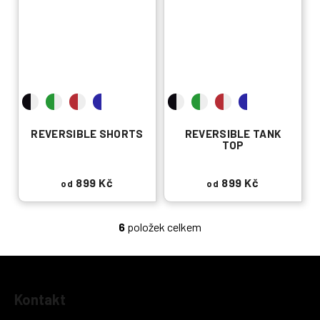
REVERSIBLE SHORTS
REVERSIBLE TANK
TOP
899 Kč
899 Kč
od
od
6
položek celkem
O
v
l
á
Z
d
Kontakt
á
a