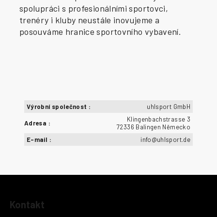
spolupráci s profesionálními sportovci,
trenéry i kluby neustále inovujeme a
posouváme hranice sportovního vybavení.
Výrobní společnost
:
uhlsport GmbH
Klingenbachstrasse 3
Adresa
:
72336 Balingen Německo
E-mail
:
info@uhlsport.de
Z
Kontakt
á