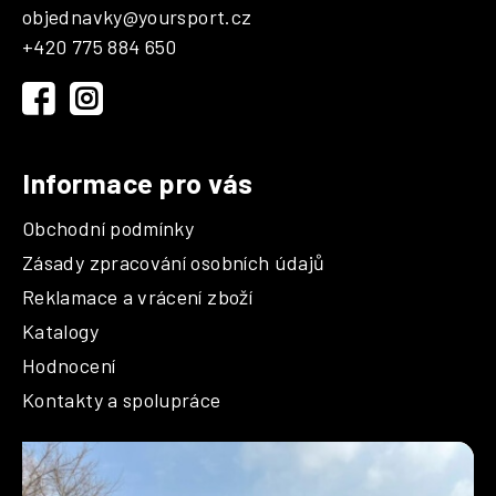
p
objednavky
@
yoursport.cz
a
+420 775 884 650
t
í
Informace pro vás
Obchodní podmínky
Zásady zpracování osobních údajů
Reklamace a vrácení zboží
Katalogy
Hodnocení
Kontakty a spolupráce