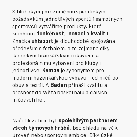
S hlubokým porozuměním specifickým
požadavkům jednotlivých sportů i samotných
sportovců vytváříme produkty, které
kombinují
funkčnost, inovaci a kvalitu
.
Značka
uhlsport
je dlouhodobě spojována
především s fotbalem, a to zejména díky
ikonickým brankářským rukavicím a
profesionálnímu vybavení pro kluby i
jednotlivce.
Kempa
je synonymem pro
moderní házenkářskou výbavu – od míčů po
obuv a textil. A
Baden
přináší kvalitu a
přesnost do světa basketbalu a dalších
míčových her.
Naší filozofií je být
spolehlivým partnerem
všech týmových hráčů
, bez ohledu na věk,
úroveň nebo sportovní ambice. Díky úzké