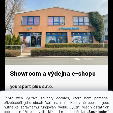
Showroom a výdejna e-shopu
yoursport plus s.r.o.
Dyjská 845/4
196 00 Praha 9 - Čakovice
Tento web využívá soubory cookies, které nám pomáhají
přizpůsobit jeho obsah Vám na míru. Nezbytné cookies jsou
Po - Čt
9:00 - 16:30
nutné ke správnému fungování webu. Využití všech ostatních
cookies můžete povolit kliknutím na tlačítko „
Souhlasím
“.
Pá
9:00 - 15:30