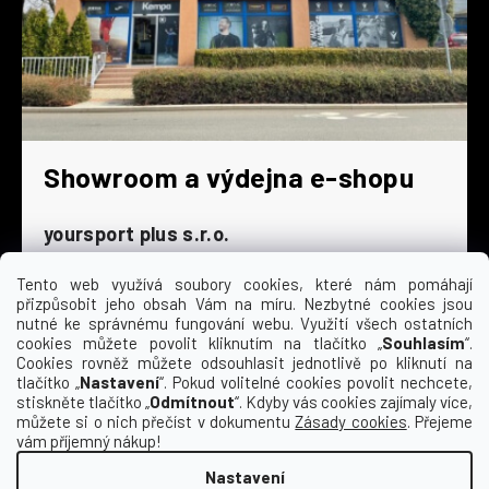
Showroom a výdejna e-shopu
yoursport plus s.r.o.
Dyjská 845/4
196 00 Praha 9 - Čakovice
Tento web využívá soubory cookies, které nám pomáhají
přizpůsobit jeho obsah Vám na míru. Nezbytné cookies jsou
Po - Čt
9:00 - 16:30
nutné ke správnému fungování webu. Využití všech ostatních
cookies můžete povolit kliknutím na tlačítko „
Souhlasím
“.
Pá
9:00 - 15:30
Cookies rovněž můžete odsouhlasit jednotlivě po kliknutí na
So
zavřeno
tlačítko „
Nastavení
“. Pokud volitelné cookies povolit nechcete,
Ne
zavřeno
stiskněte tlačítko „
Odmítnout
“. Kdyby vás cookies zajímaly více,
můžete si o nich přečíst v dokumentu
Zásady cookies
. Přejeme
vám příjemný nákup!
Nastavení