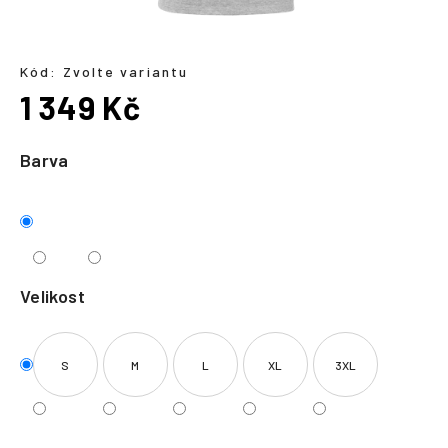
a
j
í
Kód:
Zvolte variantu
1 349 Kč
t
?
Měrná
cena:
Barva
HLEDAT
Velikost
S
M
L
XL
3XL