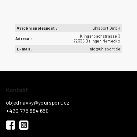
Výrobní společnost
:
uhlsport GmbH
Klingenbachstrasse 3
Adresa
:
72336 Balingen Německo
E-mail
:
info@uhlsport.de
Z
Kontakt
á
p
objednavky
@
yoursport.cz
a
+420 775 884 650
t
í