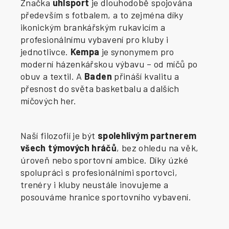
Značka
uhlsport
je dlouhodobě spojována
především s fotbalem, a to zejména díky
ikonickým brankářským rukavicím a
profesionálnímu vybavení pro kluby i
jednotlivce.
Kempa
je synonymem pro
moderní házenkářskou výbavu – od míčů po
obuv a textil. A
Baden
přináší kvalitu a
přesnost do světa basketbalu a dalších
míčových her.
Naší filozofií je být
spolehlivým partnerem
všech týmových hráčů
, bez ohledu na věk,
úroveň nebo sportovní ambice. Díky úzké
spolupráci s profesionálními sportovci,
trenéry i kluby neustále inovujeme a
posouváme hranice sportovního vybavení.