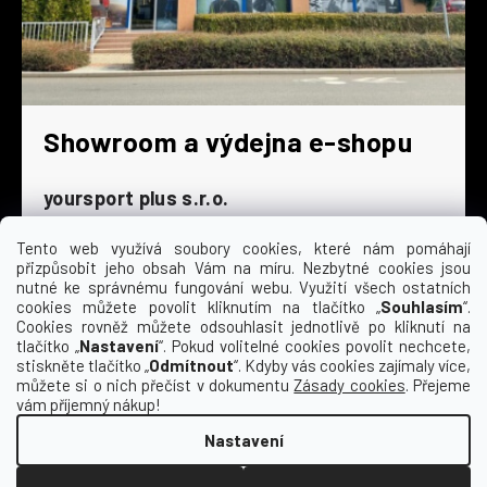
Showroom a výdejna e-shopu
yoursport plus s.r.o.
Dyjská 845/4
196 00 Praha 9 - Čakovice
Tento web využívá soubory cookies, které nám pomáhají
přizpůsobit jeho obsah Vám na míru. Nezbytné cookies jsou
Po - Čt
9:00 - 16:30
nutné ke správnému fungování webu. Využití všech ostatních
cookies můžete povolit kliknutím na tlačítko „
Souhlasím
“.
Pá
9:00 - 15:30
Cookies rovněž můžete odsouhlasit jednotlivě po kliknutí na
So
zavřeno
tlačítko „
Nastavení
“. Pokud volitelné cookies povolit nechcete,
Ne
zavřeno
stiskněte tlačítko „
Odmítnout
“. Kdyby vás cookies zajímaly více,
můžete si o nich přečíst v dokumentu
Zásady cookies
. Přejeme
vám příjemný nákup!
Nastavení
Vytvořil Shoptet