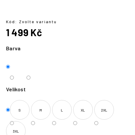
a
j
í
Kód:
Zvolte variantu
1 499 Kč
t
?
Měrná
cena:
Barva
HLEDAT
Velikost
S
M
L
XL
2XL
3XL