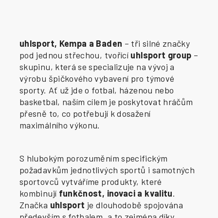
uhlsport, Kempa a Baden
– tři silné značky
pod jednou střechou, tvořící
uhlsport group
–
skupinu, která se specializuje na vývoj a
výrobu špičkového vybavení pro týmové
sporty. Ať už jde o fotbal, házenou nebo
basketbal, naším cílem je poskytovat hráčům
přesně to, co potřebují k dosažení
maximálního výkonu.
S hlubokým porozuměním specifickým
požadavkům jednotlivých sportů i samotných
sportovců vytváříme produkty, které
kombinují
funkčnost, inovaci a kvalitu
.
Značka
uhlsport
je dlouhodobě spojována
především s fotbalem, a to zejména díky