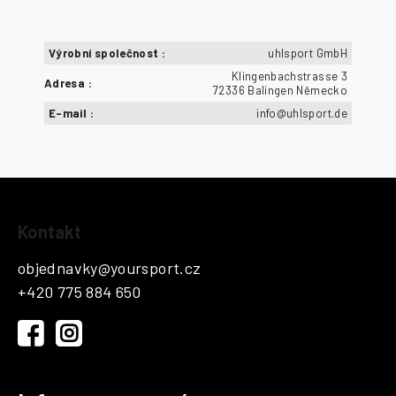
Výrobní společnost
:
uhlsport GmbH
Klingenbachstrasse 3
Adresa
:
72336 Balingen Německo
E-mail
:
info@uhlsport.de
Z
Kontakt
á
p
objednavky
@
yoursport.cz
a
+420 775 884 650
t
í