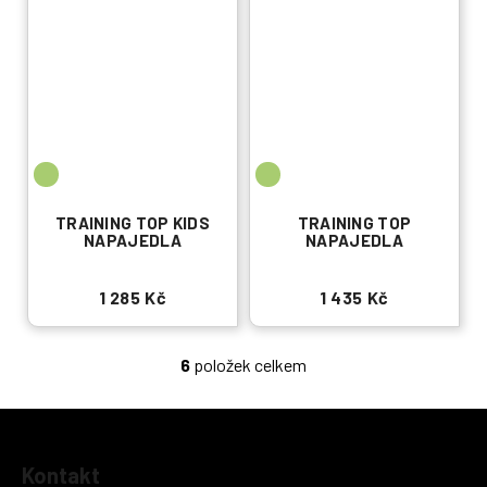
TRAINING TOP KIDS
TRAINING TOP
NAPAJEDLA
NAPAJEDLA
1 285 Kč
1 435 Kč
6
položek celkem
O
v
l
á
Z
d
Kontakt
á