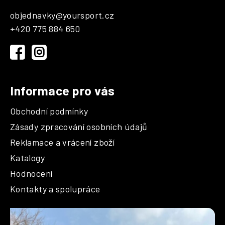
a
p
c
objednavky
@
yoursport.cz
a
í
+420 775 884 650
t
p
r
í
v
k
y
Informace pro vás
v
ý
Obchodní podmínky
p
i
Zásady zpracování osobních údajů
s
Reklamace a vrácení zboží
u
Katalogy
Hodnocení
Kontakty a spolupráce