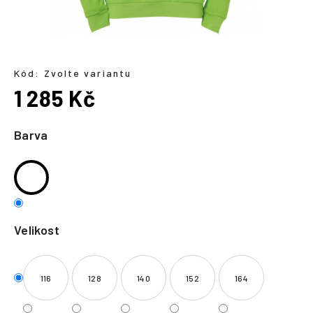
a
j
í
t
Kód:
Zvolte variantu
?
1 285 Kč
Měrná
cena:
Barva
HLEDAT
Velikost
116
128
140
152
164