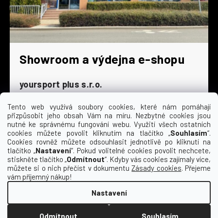
Showroom a výdejna e-shopu
yoursport plus s.r.o.
Dyjská 845/4
196 00 Praha 9 - Čakovice
Tento web využívá soubory cookies, které nám pomáhají
přizpůsobit jeho obsah Vám na míru. Nezbytné cookies jsou
Po - Čt
9:00 - 16:30
nutné ke správnému fungování webu. Využití všech ostatních
cookies můžete povolit kliknutím na tlačítko „
Souhlasím
“.
Pá
9:00 - 15:30
Cookies rovněž můžete odsouhlasit jednotlivě po kliknutí na
So
zavřeno
tlačítko „
Nastavení
“. Pokud volitelné cookies povolit nechcete,
Ne
zavřeno
stiskněte tlačítko „
Odmítnout
“. Kdyby vás cookies zajímaly více,
můžete si o nich přečíst v dokumentu
Zásady cookies
. Přejeme
vám příjemný nákup!
Nastavení
Vytvořil Shoptet
Odmítnout
Souhlasím