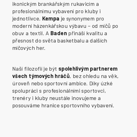
ikonickým brankářským rukavicím a
profesionálnímu vybavení pro kluby i
jednotlivce.
Kempa
je synonymem pro
moderní házenkářskou výbavu – od míčů po
obuv a textil. A
Baden
přináší kvalitu a
přesnost do světa basketbalu a dalších
míčových her.
Naší filozofií je být
spolehlivým partnerem
všech týmových hráčů
, bez ohledu na věk,
úroveň nebo sportovní ambice. Díky úzké
spolupráci s profesionálními sportovci,
trenéry i kluby neustále inovujeme a
posouváme hranice sportovního vybavení.