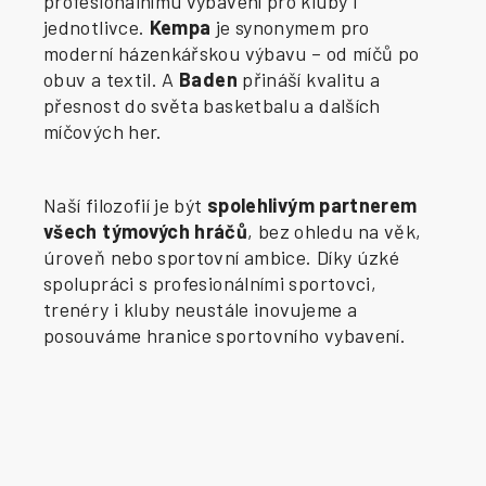
profesionálnímu vybavení pro kluby i
jednotlivce.
Kempa
je synonymem pro
moderní házenkářskou výbavu – od míčů po
obuv a textil. A
Baden
přináší kvalitu a
přesnost do světa basketbalu a dalších
míčových her.
Naší filozofií je být
spolehlivým partnerem
všech týmových hráčů
, bez ohledu na věk,
úroveň nebo sportovní ambice. Díky úzké
spolupráci s profesionálními sportovci,
trenéry i kluby neustále inovujeme a
posouváme hranice sportovního vybavení.