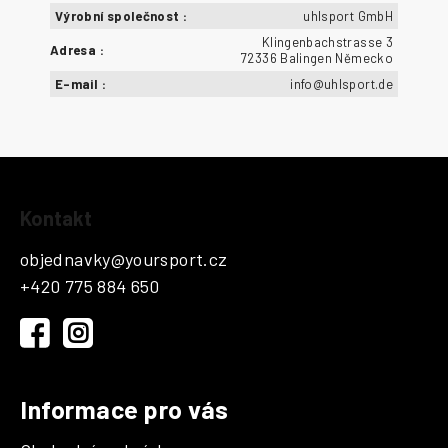
Výrobní společnost
:
uhlsport GmbH
Klingenbachstrasse 3
Adresa
:
72336 Balingen Německo
E-mail
:
info@uhlsport.de
Z
Kontakt
á
p
objednavky
@
yoursport.cz
a
+420 775 884 650
t
í
Informace pro vás