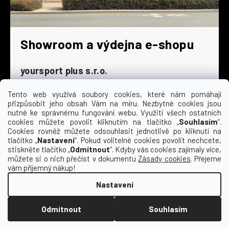
Showroom a výdejna e-shopu
yoursport plus s.r.o.
Dyjská 845/4
196 00 Praha 9 - Čakovice
Tento web využívá soubory cookies, které nám pomáhají
přizpůsobit jeho obsah Vám na míru. Nezbytné cookies jsou
Po - Čt
9:00 - 16:30
nutné ke správnému fungování webu. Využití všech ostatních
cookies můžete povolit kliknutím na tlačítko „
Souhlasím
“.
Pá
9:00 - 15:30
Cookies rovněž můžete odsouhlasit jednotlivě po kliknutí na
So
zavřeno
tlačítko „
Nastavení
“. Pokud volitelné cookies povolit nechcete,
Ne
zavřeno
stiskněte tlačítko „
Odmítnout
“. Kdyby vás cookies zajímaly více,
můžete si o nich přečíst v dokumentu
Zásady cookies
. Přejeme
vám příjemný nákup!
Nastavení
Vytvořil Shoptet
Odmítnout
Souhlasím
Copyright 2026
Kempa | yoursport
. Všechna
práva vyhrazena.
Upravit nastavení cookies