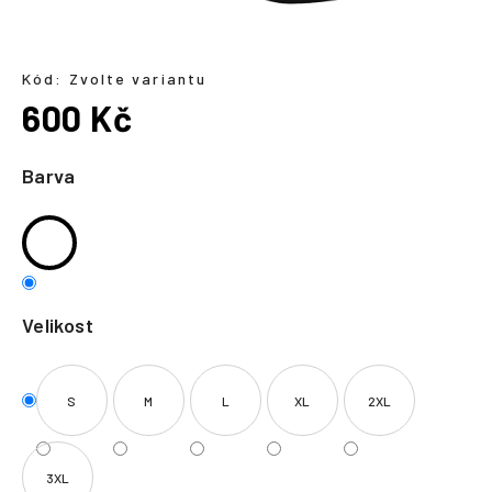
a
j
í
Kód:
Zvolte variantu
600 Kč
t
?
Měrná
cena:
Barva
HLEDAT
Velikost
S
M
L
XL
2XL
3XL