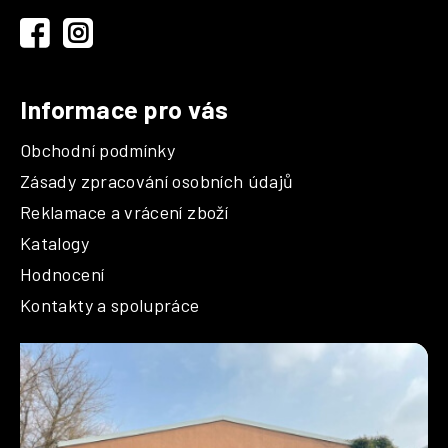
t
p
r
í
v
k
y
Informace pro vás
v
ý
Obchodní podmínky
p
i
Zásady zpracování osobních údajů
s
Reklamace a vrácení zboží
u
Katalogy
Hodnocení
Kontakty a spolupráce