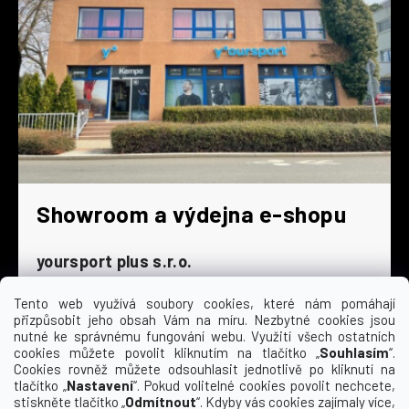
Showroom a výdejna e-shopu
yoursport plus s.r.o.
Dyjská 845/4
196 00 Praha 9 - Čakovice
Tento web využívá soubory cookies, které nám pomáhají
přizpůsobit jeho obsah Vám na míru. Nezbytné cookies jsou
Po - Čt
9:00 - 16:30
nutné ke správnému fungování webu. Využití všech ostatních
cookies můžete povolit kliknutím na tlačítko „
Souhlasím
“.
Pá
9:00 - 15:30
Cookies rovněž můžete odsouhlasit jednotlivě po kliknutí na
So
zavřeno
tlačítko „
Nastavení
“. Pokud volitelné cookies povolit nechcete,
Ne
zavřeno
stiskněte tlačítko „
Odmítnout
“. Kdyby vás cookies zajímaly více,