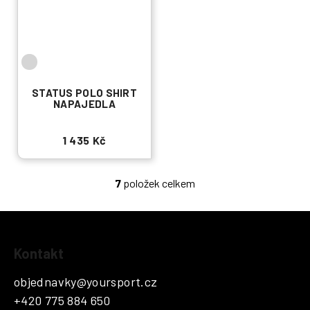
STATUS POLO SHIRT
NAPAJEDLA
1 435 Kč
7
položek celkem
O
v
l
á
Z
d
Kontakt
á
a
p
c
objednavky
@
yoursport.cz
a
í
+420 775 884 650