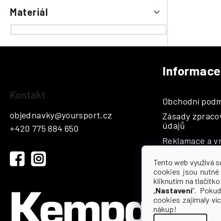
Materiál
Informace
Z
á
Kontakt
Obchodní podm
p
objednavky
@
yoursport.cz
Zásady zpraco
a
údajů
+420 775 884 650
t
Reklamace a vr
í
Katalogy
Tento web využívá s
Hodnocení
cookies jsou nutné
kliknutím na tlačítko 
Kontakty a sp
„
Nastavení
“. Pokud
cookies zajímaly ví
nákup!