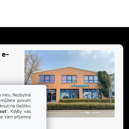
 e-
a míru. Nezbytné
 můžete povolit
knutí na tlačítko
out
“. Kdyby vás
me vám příjemný