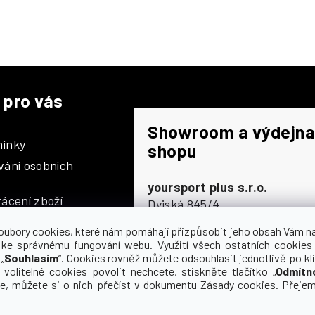
p
r
v
k
y
v
 pro vás
ý
p
Showroom a výdejna
i
ínky
s
shopu
u
vání osobních
yoursport plus s.r.o.
ácení zboží
Dyjská 845/4
196 00 Praha 9 - Čakovice
oubory cookies, které nám pomáhají přizpůsobit jeho obsah Vám n
Po - Čt
9:00 - 16:30
 ke správnému fungování webu. Využití všech ostatních cookies
„
Souhlasím
“. Cookies rovněž můžete odsouhlasit jednotlivě po kli
Pá
9:00 - 15:30
olupráce
 volitelné cookies povolit nechcete, stiskněte tlačítko „
Odmítn
So
zavřeno
ce, můžete si o nich přečíst v dokumentu
Zásady cookies
. Přeje
Ne
zavřeno