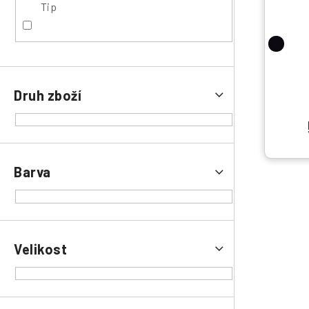
o
Tip
d
u
k
t
ů
Druh zboží
Barva
Velikost