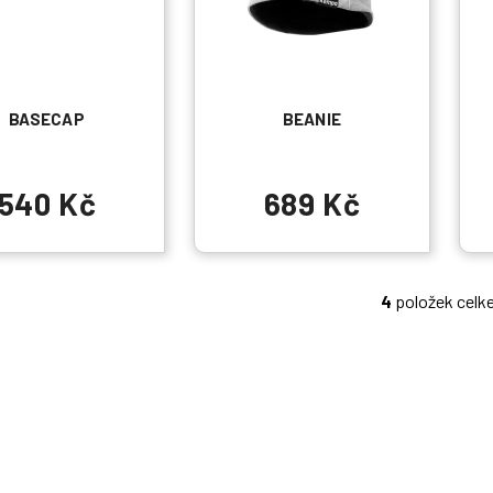
BASECAP
BEANIE
540 Kč
689 Kč
4
položek celk
O
v
l
á
d
a
c
í