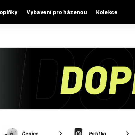
oplňky
Vybavení pro házenou
Kolekce
Čepice
Potítka