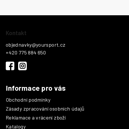
Z
Kontakt
á
p
objednavky
@
yoursport.cz
a
+420 775 884 650
t
í
Informace pro vás
Obchodní podmínky
Zásady zpracování osobních údajů
Reklamace a vrácení zboží
Katalogy