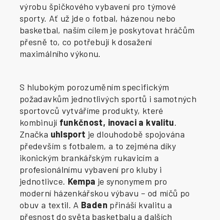
výrobu špičkového vybavení pro týmové
sporty. Ať už jde o fotbal, házenou nebo
basketbal, naším cílem je poskytovat hráčům
přesně to, co potřebují k dosažení
maximálního výkonu.
S hlubokým porozuměním specifickým
požadavkům jednotlivých sportů i samotných
sportovců vytváříme produkty, které
kombinují
funkčnost, inovaci a kvalitu
.
Značka
uhlsport
je dlouhodobě spojována
především s fotbalem, a to zejména díky
ikonickým brankářským rukavicím a
profesionálnímu vybavení pro kluby i
jednotlivce.
Kempa
je synonymem pro
moderní házenkářskou výbavu – od míčů po
obuv a textil. A
Baden
přináší kvalitu a
přesnost do světa basketbalu a dalších