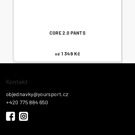
CORE 2.0 PANTS
1 349 Kč
od
Z
Kontakt
á
p
objednavky
@
yoursport.cz
a
+420 775 884 650
t
í