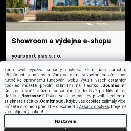
Showroom a výdejna e-shopu
yoursport plus s.r.o.
Dyjská 845/4
196 00 Praha 9 - Čakovice
Tento web využívá soubory cookies, které nám pomáhají
přizpůsobit jeho obsah Vám na míru. Nezbytné cookies jsou
Po - Čt
9:00 - 16:30
nutné ke správnému fungování webu. Využití všech ostatních
cookies můžete povolit kliknutím na tlačítko „
Souhlasím
“.
Pá
9:00 - 15:30
Cookies rovněž můžete odsouhlasit jednotlivě po kliknutí na
So
zavřeno
tlačítko „
Nastavení
“. Pokud volitelné cookies povolit nechcete,
Ne
zavřeno
stiskněte tlačítko „
Odmítnout
“. Kdyby vás cookies zajímaly více,
můžete si o nich přečíst v dokumentu
Zásady cookies
. Přejeme
vám příjemný nákup!
Nastavení
Vytvořil Shoptet