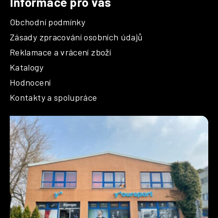
Informace pro vás
v
ý
Obchodní podmínky
p
i
Zásady zpracování osobních údajů
s
Reklamace a vrácení zboží
u
Katalogy
Hodnocení
Kontakty a spolupráce