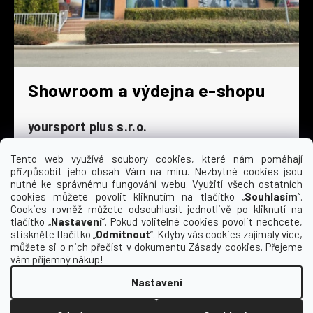
Showroom a výdejna e-shopu
yoursport plus s.r.o.
Dyjská 845/4
196 00 Praha 9 - Čakovice
Tento web využívá soubory cookies, které nám pomáhají
přizpůsobit jeho obsah Vám na míru. Nezbytné cookies jsou
Po - Čt
9:00 - 16:30
nutné ke správnému fungování webu. Využití všech ostatních
cookies můžete povolit kliknutím na tlačítko „
Souhlasím
“.
Pá
9:00 - 15:30
Cookies rovněž můžete odsouhlasit jednotlivě po kliknutí na
So
zavřeno
tlačítko „
Nastavení
“. Pokud volitelné cookies povolit nechcete,
Ne
zavřeno
stiskněte tlačítko „
Odmítnout
“. Kdyby vás cookies zajímaly více,
můžete si o nich přečíst v dokumentu
Zásady cookies
. Přejeme
vám příjemný nákup!
Nastavení
Vytvořil Shoptet