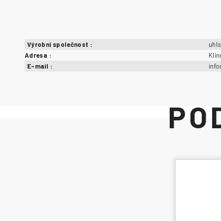
Výrobní společnost
:
uhl
Adresa
:
Kli
E-mail
:
inf