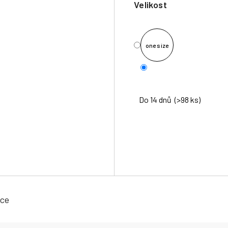
Velikost
one size
Do 14 dnů
(>98 ks)
ace