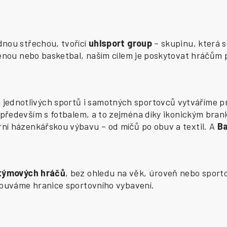
ednou střechou, tvořící
uhlsport group
– skupinu, která s
zenou nebo basketbal, naším cílem je poskytovat hráčům 
ednotlivých sportů i samotných sportovců vytváříme pr
především s fotbalem, a to zejména díky ikonickým bran
í házenkářskou výbavu – od míčů po obuv a textil. A
B
 týmových hráčů
, bez ohledu na věk, úroveň nebo sporto
osouváme hranice sportovního vybavení.