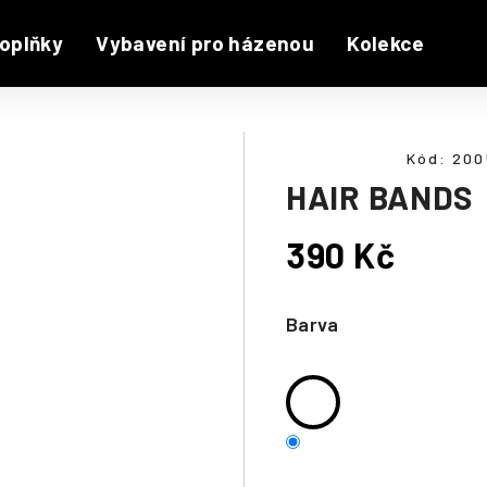
oplňky
Vybavení pro házenou
Kolekce
Kód:
200
HAIR BANDS
390 Kč
Měrná
cena:
Barva