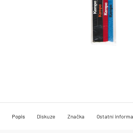
a
j
í
t
?
HLEDAT
Popis
Diskuze
Značka
Ostatní inform