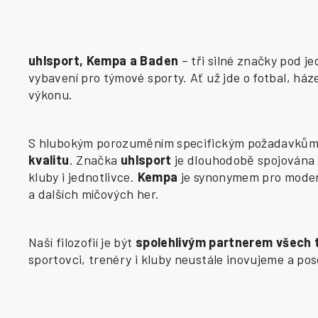
uhlsport, Kempa a Baden
– tři silné značky pod j
vybavení pro týmové sporty. Ať už jde o fotbal, há
výkonu.
S hlubokým porozuměním specifickým požadavkům j
kvalitu
. Značka
uhlsport
je dlouhodobě spojována 
kluby i jednotlivce.
Kempa
je synonymem pro modern
a dalších míčových her.
Naší filozofií je být
spolehlivým partnerem všech
sportovci, trenéry i kluby neustále inovujeme a p