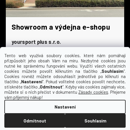
Showroom a výdejna e-shopu
yoursport plus s.r.o.
Dyjská 845/4
196 00 Praha 9 - Čakovice
Tento web využívá soubory cookies, které nám pomáhají
přizpůsobit jeho obsah Vám na míru. Nezbytné cookies jsou
Po - Čt
9:00 - 16:30
nutné ke správnému fungování webu. Využití všech ostatních
cookies můžete povolit kliknutím na tlačítko „
Souhlasím
“.
Pá
9:00 - 15:30
Cookies rovněž můžete odsouhlasit jednotlivě po kliknutí na
So
zavřeno
tlačítko „
Nastavení
“. Pokud volitelné cookies povolit nechcete,
Ne
zavřeno
stiskněte tlačítko „
Odmítnout
“. Kdyby vás cookies zajímaly více,
můžete si o nich přečíst v dokumentu
Zásady cookies
. Přejeme
vám příjemný nákup!
Nastavení
Vytvořil Shoptet
Odmítnout
Souhlasím
Copyright 2026
Kempa | yoursport
. Všechna
práva vyhrazena.
Upravit nastavení cookies