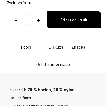
Zvolte variantu
−
+
Popis
Diskuze
Značka
Ostatní informace
Materiál:
75 % bavlna, 25 % nylon
Délka:
9cm
- krátké potítko s logem Kempa