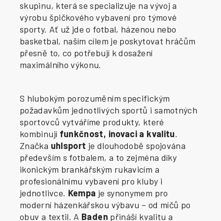
skupinu, která se specializuje na vývoj a
výrobu špičkového vybavení pro týmové
sporty. Ať už jde o fotbal, házenou nebo
basketbal, naším cílem je poskytovat hráčům
přesně to, co potřebují k dosažení
maximálního výkonu.
S hlubokým porozuměním specifickým
požadavkům jednotlivých sportů i samotných
sportovců vytváříme produkty, které
kombinují
funkčnost, inovaci a kvalitu
.
Značka
uhlsport
je dlouhodobě spojována
především s fotbalem, a to zejména díky
ikonickým brankářským rukavicím a
profesionálnímu vybavení pro kluby i
jednotlivce.
Kempa
je synonymem pro
moderní házenkářskou výbavu – od míčů po
obuv a textil. A
Baden
přináší kvalitu a