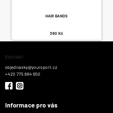
HAIR BANDS
390 Kč
Z
Kontakt
á
p
objednavky
@
yoursport.cz
a
+420 775 884 650
t
í
Informace pro vás