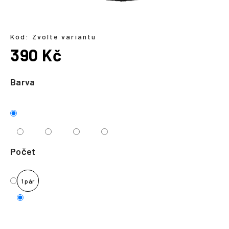
a
j
í
Kód:
Zvolte variantu
390 Kč
t
?
Měrná
cena:
Barva
HLEDAT
Počet
1 pár