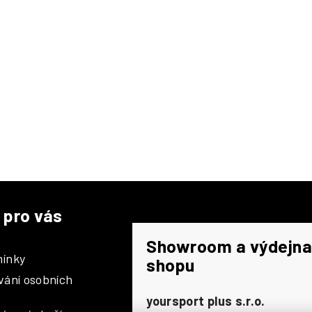
p
r
v
k
y
v
ý
p
i
s
u
 pro vás
Showroom a výdejna
ínky
shopu
vání osobních
yoursport plus s.r.o.