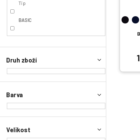
o
Tip
d
u
BASIC
k
t
B
ů
Druh zboží
Barva
Velikost