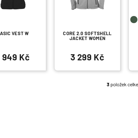
ASIC VEST W
CORE 2.0 SOFTSHELL
JACKET WOMEN
1 949 Kč
3 299 Kč
3
položek celk
O
v
l
á
d
a
c
í