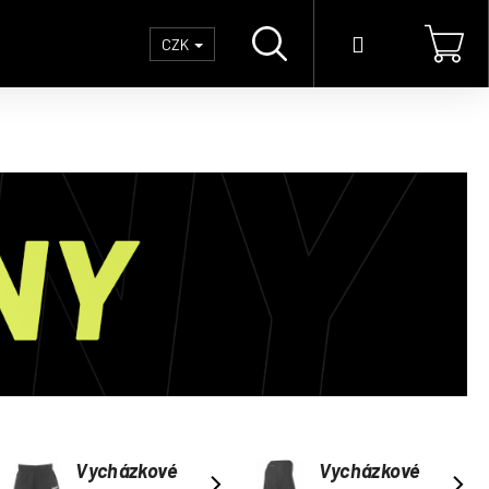
Hledat
Přihlášení
Náku
CZK
koší
Vycházkové
Vycházkové