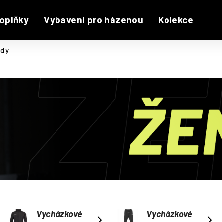
oplňky
Vybavení pro házenou
Kolekce
ndy
Vycházkové
Vycházkové