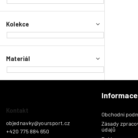
Kolekce
Materiál
Informace
Z
á
Kontakt
Obchodní podm
p
objednavky
@
yoursport.cz
Zásady zpraco
a
údajů
+420 775 884 650
t