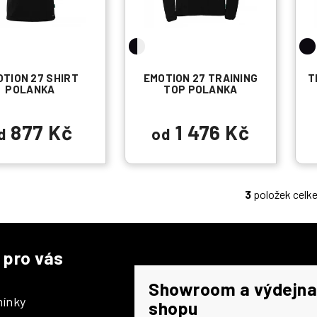
TION 27 SHIRT
EMOTION 27 TRAINING
T
POLANKA
TOP POLANKA
877 Kč
1 476 Kč
d
od
3
položek celk
O
v
l
á
 pro vás
d
a
Showroom a výdejna
c
ínky
shopu
í