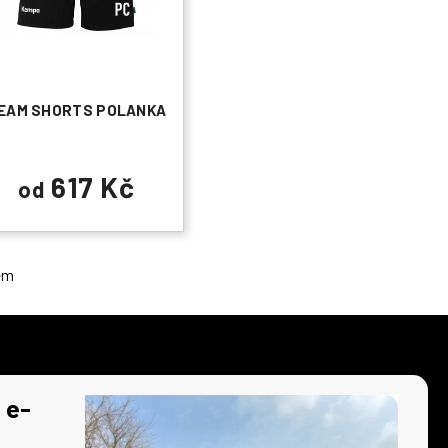
EAM SHORTS POLANKA
617 Kč
od
em
 e-