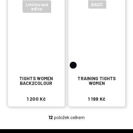
Limitovaná
BASIC
edice
TIGHTS WOMEN
TRAINING TIGHTS
BACK2COLOUR
WOMEN
1 200 Kč
1 199 Kč
12
položek celkem
O
v