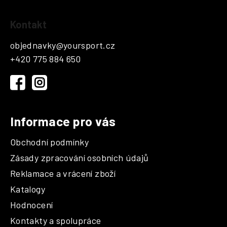
l
á
Z
d
Kontakt
á
a
p
c
objednavky
@
yoursport.cz
a
í
+420 775 884 650
t
p
r
í
v
k
y
Informace pro vás
v
ý
Obchodní podmínky
p
i
Zásady zpracování osobních údajů
s
Reklamace a vrácení zboží
u
Katalogy
Hodnocení
Kontakty a spolupráce