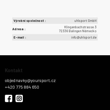
Výrobní společnost
:
uhlsport GmbH
Klingenbachstrasse 3
Adresa
:
72336 Balingen Německo
E-mail
:
info@uhlsport.de
Z
Kontakt
á
p
objednavky
@
yoursport.cz
a
+420 775 884 650
t
í