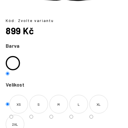
a
j
í
Kód:
Zvolte variantu
899 Kč
t
?
Měrná
cena:
Barva
HLEDAT
Velikost
XS
S
M
L
XL
2XL