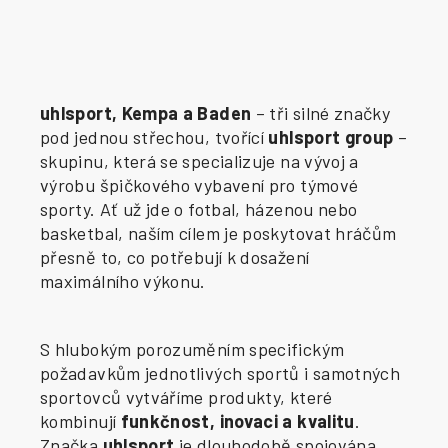
uhlsport, Kempa a Baden
– tři silné značky
pod jednou střechou, tvořící
uhlsport group
–
skupinu, která se specializuje na vývoj a
výrobu špičkového vybavení pro týmové
sporty. Ať už jde o fotbal, házenou nebo
basketbal, naším cílem je poskytovat hráčům
přesně to, co potřebují k dosažení
maximálního výkonu.
S hlubokým porozuměním specifickým
požadavkům jednotlivých sportů i samotných
sportovců vytváříme produkty, které
kombinují
funkčnost, inovaci a kvalitu
.
Značka
uhlsport
je dlouhodobě spojována