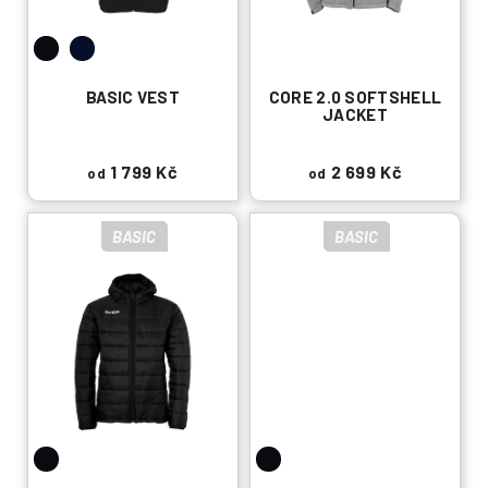
o
d
u
k
BASIC VEST
CORE 2.0 SOFTSHELL
t
JACKET
ů
1 799 Kč
2 699 Kč
od
od
BASIC
BASIC