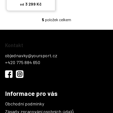
3 299 Kč
od
5
položek celkem
O
v
l
á
Z
d
Kontakt
á
a
p
c
objednavky
@
yoursport.cz
a
í
+420 775 884 650
t
p
r
í
v
k
y
Informace pro vás
v
ý
Obchodní podmínky
p
i
Zásady zpracování osobních údajů