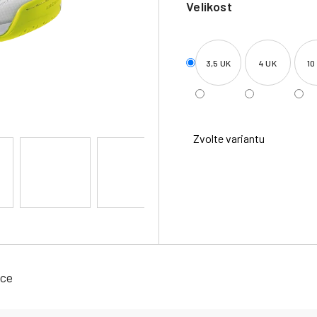
Velikost
3,5 UK
4 UK
10
Zvolte variantu
ace