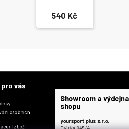
540 Kč
 pro vás
Showroom a výdejna
ínky
shopu
vání osobních
yoursport plus s.r.o.
ácení zboží
Dyjská 845/4