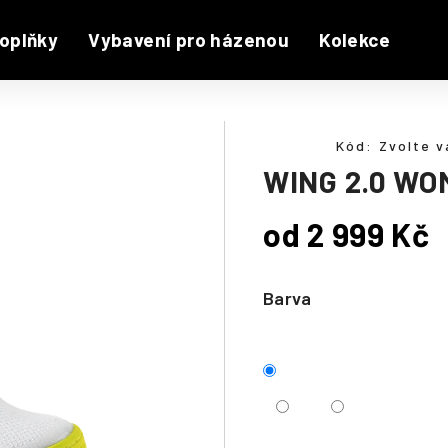
oplňky
Vybavení pro házenou
Kolekce
N
Kód:
Zvolte v
WING 2.0 W
od
2 999 Kč
Měrná
cena:
Barva