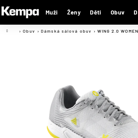
K
Přejít
na
o
Muži
Ženy
Děti
Obuv
D
Zpět
Zpět
obsah
š
do
do
í
Domů
Obuv
Dámská sálová obuv
WING 2.0 WOME
C
k
obchodu
obchodu
o
p
o
t
ř
e
b
u
j
e
t
e
n