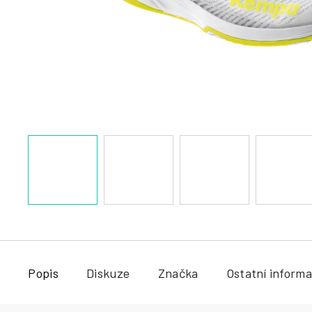
a
j
í
t
?
HLEDAT
Popis
Diskuze
Značka
Ostatní inform