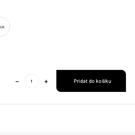
 UK
−
+