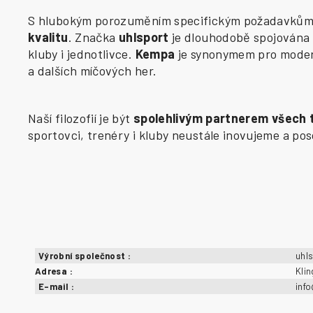
S hlubokým porozuměním specifickým požadavkům j
kvalitu
. Značka
uhlsport
je dlouhodobě spojována 
kluby i jednotlivce.
Kempa
je synonymem pro modern
a dalších míčových her.
Naší filozofií je být
spolehlivým partnerem všech
sportovci, trenéry i kluby neustále inovujeme a p
Výrobní společnost
:
uhl
Adresa
:
Kli
E-mail
:
inf