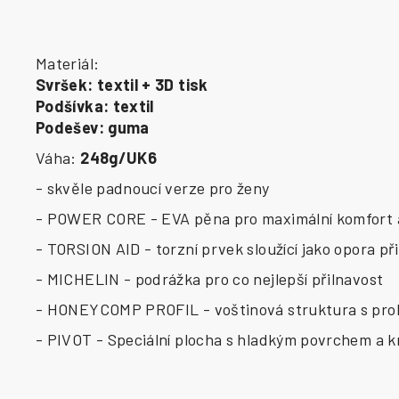
Materiál:
Svršek: textil + 3D tisk
Podšívka: textil
Podešev: guma
Váha:
248g/UK6
- skvěle padnoucí verze pro ženy
- POWER CORE - EVA pěna pro maximální komfort a 
- TORSION AID - torzní prvek sloužící jako opora p
- MICHELIN - podrážka pro co nejlepší přilnavost
- HONEYCOMP PROFIL - voštinová struktura s prohlu
- PIVOT - Speciální plocha s hladkým povrchem a k