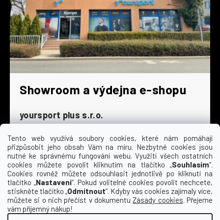
Showroom a výdejna e-shopu
yoursport plus s.r.o.
Dyjská 845/4
196 00 Praha 9 - Čakovice
Tento web využívá soubory cookies, které nám pomáhají
přizpůsobit jeho obsah Vám na míru. Nezbytné cookies jsou
Po - Čt
9:00 - 16:30
nutné ke správnému fungování webu. Využití všech ostatních
cookies můžete povolit kliknutím na tlačítko „
Souhlasím
“.
Pá
9:00 - 15:30
Cookies rovněž můžete odsouhlasit jednotlivě po kliknutí na
So
zavřeno
tlačítko „
Nastavení
“. Pokud volitelné cookies povolit nechcete,
Ne
zavřeno
stiskněte tlačítko „
Odmítnout
“. Kdyby vás cookies zajímaly více,
můžete si o nich přečíst v dokumentu
Zásady cookies
. Přejeme
vám příjemný nákup!