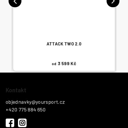
ATTACK TWO 2.0
3 599 Kč
od
Z
Kontakt
á
p
objednavky
@
yoursport.cz
a
+420 775 884 650
t
í