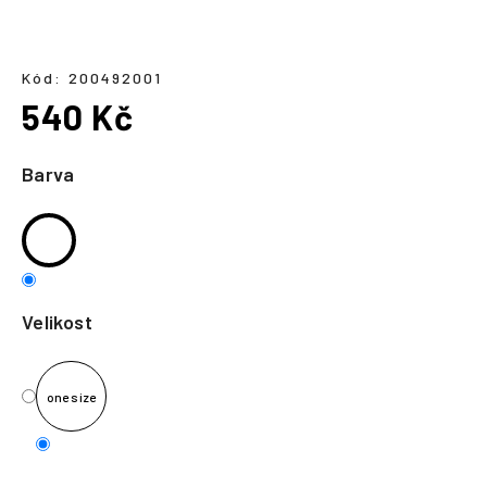
a
j
í
Kód:
200492001
540 Kč
t
?
Měrná
cena:
Barva
HLEDAT
Velikost
one size