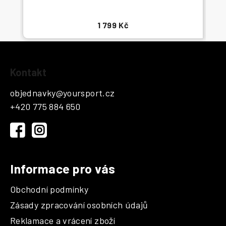
1 799 Kč
Z
Kontakt
á
p
objednavky
@
yoursport.cz
a
+420 775 884 650
t
í
Informace pro vás
Obchodní podmínky
Zásady zpracování osobních údajů
Reklamace a vrácení zboží