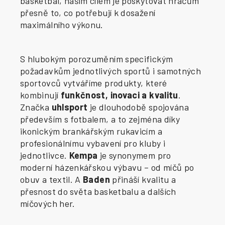
basketbal, naším cílem je poskytovat hráčům
přesně to, co potřebují k dosažení
maximálního výkonu.
S hlubokým porozuměním specifickým
požadavkům jednotlivých sportů i samotných
sportovců vytváříme produkty, které
kombinují
funkčnost, inovaci a kvalitu
.
Značka
uhlsport
je dlouhodobě spojována
především s fotbalem, a to zejména díky
ikonickým brankářským rukavicím a
profesionálnímu vybavení pro kluby i
jednotlivce.
Kempa
je synonymem pro
moderní házenkářskou výbavu – od míčů po
obuv a textil. A
Baden
přináší kvalitu a
přesnost do světa basketbalu a dalších
míčových her.