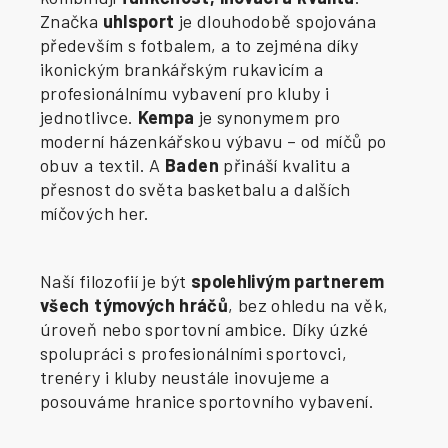
Značka
uhlsport
je dlouhodobě spojována
především s fotbalem, a to zejména díky
ikonickým brankářským rukavicím a
profesionálnímu vybavení pro kluby i
jednotlivce.
Kempa
je synonymem pro
moderní házenkářskou výbavu – od míčů po
obuv a textil. A
Baden
přináší kvalitu a
přesnost do světa basketbalu a dalších
míčových her.
Naší filozofií je být
spolehlivým partnerem
všech týmových hráčů
, bez ohledu na věk,
úroveň nebo sportovní ambice. Díky úzké
spolupráci s profesionálními sportovci,
trenéry i kluby neustále inovujeme a
posouváme hranice sportovního vybavení.