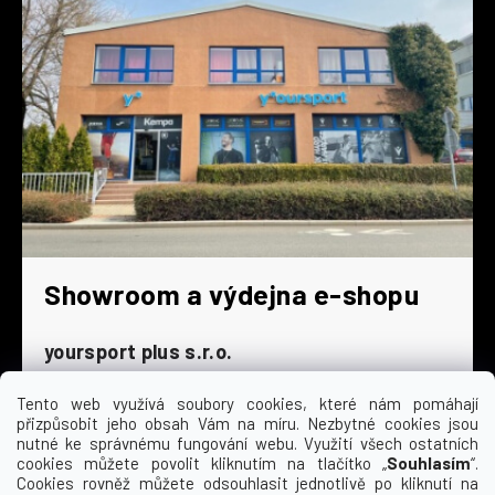
Showroom a výdejna e-shopu
yoursport plus s.r.o.
Dyjská 845/4
196 00 Praha 9 - Čakovice
Tento web využívá soubory cookies, které nám pomáhají
přizpůsobit jeho obsah Vám na míru. Nezbytné cookies jsou
Po - Čt
9:00 - 16:30
nutné ke správnému fungování webu. Využití všech ostatních
cookies můžete povolit kliknutím na tlačítko „
Souhlasím
“.
Pá
9:00 - 15:30
Cookies rovněž můžete odsouhlasit jednotlivě po kliknutí na