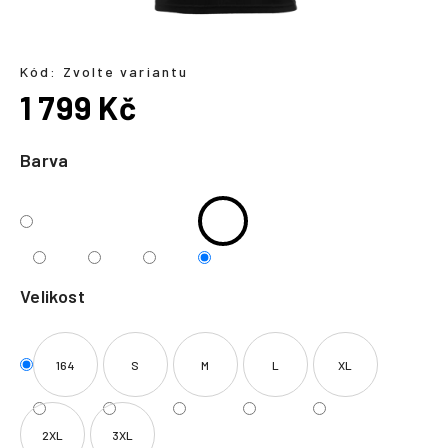
a
j
í
Kód:
Zvolte variantu
1 799 Kč
t
?
Měrná
cena:
Barva
HLEDAT
Velikost
164
S
M
L
XL
2XL
3XL