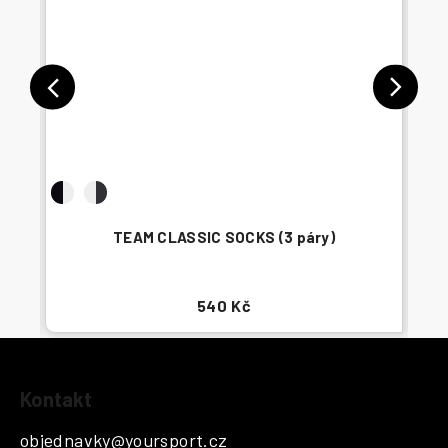
TEAM CLASSIC SOCKS (3 páry)
540 Kč
Z
Kontakt
á
p
objednavky
@
yoursport.cz