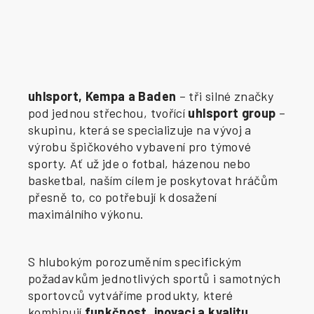
uhlsport, Kempa a Baden
– tři silné značky
pod jednou střechou, tvořící
uhlsport group
–
skupinu, která se specializuje na vývoj a
výrobu špičkového vybavení pro týmové
sporty. Ať už jde o fotbal, házenou nebo
basketbal, naším cílem je poskytovat hráčům
přesně to, co potřebují k dosažení
maximálního výkonu.
S hlubokým porozuměním specifickým
požadavkům jednotlivých sportů i samotných
sportovců vytváříme produkty, které
kombinují
funkčnost, inovaci a kvalitu
.