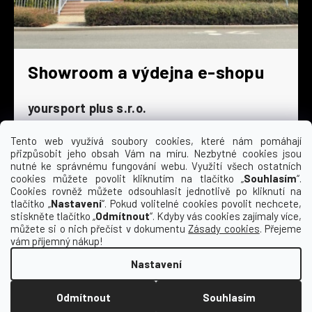
Showroom a výdejna e-shopu
yoursport plus s.r.o.
Dyjská 845/4
196 00 Praha 9 - Čakovice
Tento web využívá soubory cookies, které nám pomáhají
přizpůsobit jeho obsah Vám na míru. Nezbytné cookies jsou
Po - Čt
9:00 - 16:30
nutné ke správnému fungování webu. Využití všech ostatních
cookies můžete povolit kliknutím na tlačítko „
Souhlasím
“.
Pá
9:00 - 15:30
Cookies rovněž můžete odsouhlasit jednotlivě po kliknutí na
So
zavřeno
tlačítko „
Nastavení
“. Pokud volitelné cookies povolit nechcete,
Ne
zavřeno
stiskněte tlačítko „
Odmítnout
“. Kdyby vás cookies zajímaly více,
můžete si o nich přečíst v dokumentu
Zásady cookies
. Přejeme
vám příjemný nákup!
Nastavení
Vytvořil Shoptet
Odmítnout
Souhlasím
Copyright 2026
Kempa | yoursport
. Všechna