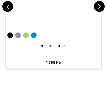
REFEREE SHIRT
1 799 Kč
Buďte první, kdo napíše příspěvek k této položce.
PŘIDAT KOMENTÁŘ
uhlsport, Kempa a Baden