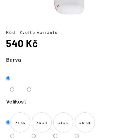
a
j
í
t
Kód:
Zvolte variantu
?
540 Kč
Měrná
cena:
Barva
HLEDAT
Velikost
31-35
36-40
41-45
46-50