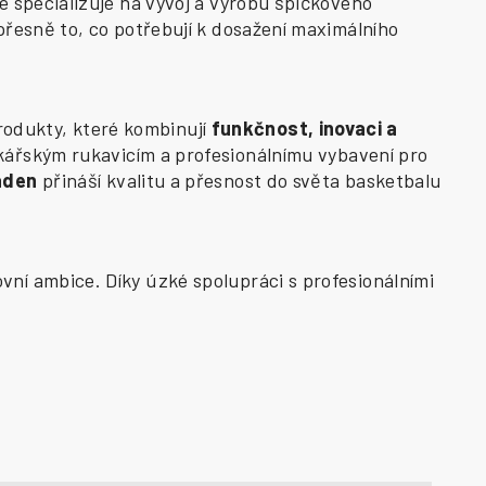
e specializuje na vývoj a výrobu špičkového
přesně to, co potřebují k dosažení maximálního
odukty, které kombinují
funkčnost, inovaci a
kářským rukavicím a profesionálnímu vybavení pro
aden
přináší kvalitu a přesnost do světa basketbalu
vní ambice. Díky úzké spolupráci s profesionálními