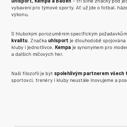
uhlsport, Kempa a Baden
– tři silné značky pod j
vybavení pro týmové sporty. Ať už jde o fotbal, há
výkonu.
S hlubokým porozuměním specifickým požadavkům j
kvalitu
. Značka
uhlsport
je dlouhodobě spojována 
kluby i jednotlivce.
Kempa
je synonymem pro modern
a dalších míčových her.
Naší filozofií je být
spolehlivým partnerem všech
sportovci, trenéry i kluby neustále inovujeme a p