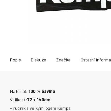
a
j
í
t
?
HLEDAT
Popis
Diskuze
Značka
Ostatní inform
Materiál:
100 % bavlna
Velikost:
72 x 140cm
- ručník s velkým logem Kempa