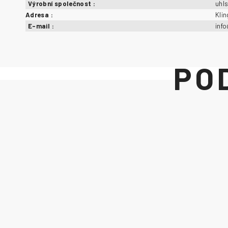
Výrobní společnost
:
uhl
Adresa
:
Kli
E-mail
:
inf