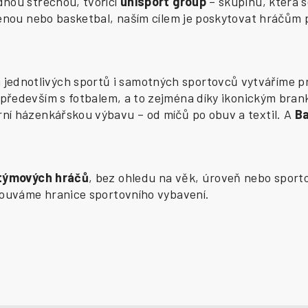
ednou střechou, tvořící
uhlsport group
– skupinu, která s
zenou nebo basketbal, naším cílem je poskytovat hráčům 
ednotlivých sportů i samotných sportovců vytváříme pr
především s fotbalem, a to zejména díky ikonickým bran
í házenkářskou výbavu – od míčů po obuv a textil. A
B
 týmových hráčů
, bez ohledu na věk, úroveň nebo sporto
osouváme hranice sportovního vybavení.