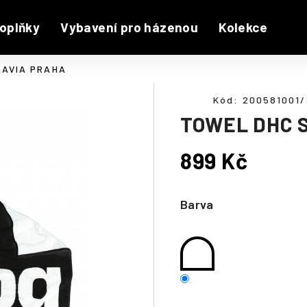
oplňky
Vybavení pro házenou
Kolekce
LAVIA PRAHA
Kód:
200581001/
TOWEL DHC 
899 Kč
Měrná
cena:
Barva