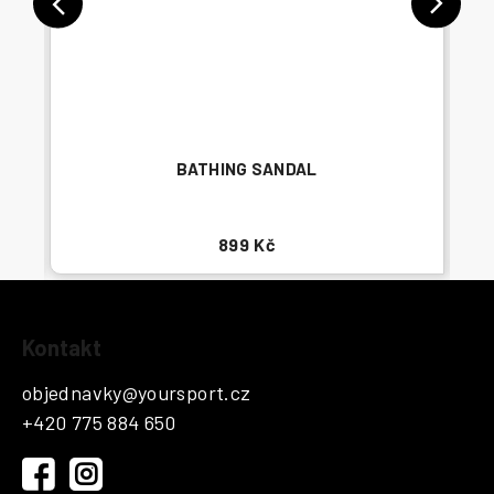
BATHING SANDAL
899 Kč
Z
Kontakt
á
p
objednavky
@
yoursport.cz
a
+420 775 884 650
t
í