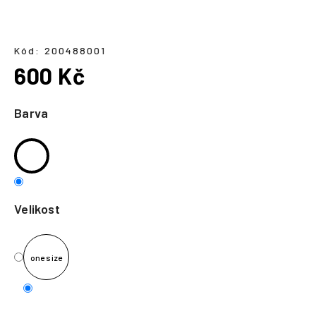
a
j
í
Kód:
200488001
600 Kč
t
?
Měrná
cena:
Barva
HLEDAT
Velikost
one size