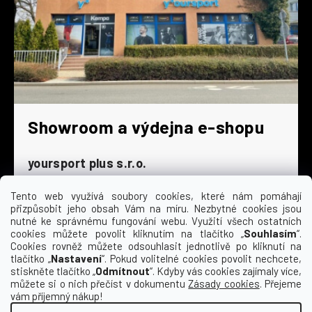
Showroom a výdejna e-shopu
yoursport plus s.r.o.
Dyjská 845/4
196 00 Praha 9 - Čakovice
Tento web využívá soubory cookies, které nám pomáhají
přizpůsobit jeho obsah Vám na míru. Nezbytné cookies jsou
Po - Čt
9:00 - 16:30
nutné ke správnému fungování webu. Využití všech ostatních
cookies můžete povolit kliknutím na tlačítko „
Souhlasím
“.
Pá
9:00 - 15:30
Cookies rovněž můžete odsouhlasit jednotlivě po kliknutí na
So
zavřeno
tlačítko „
Nastavení
“. Pokud volitelné cookies povolit nechcete,
Ne
zavřeno
stiskněte tlačítko „
Odmítnout
“. Kdyby vás cookies zajímaly více,
můžete si o nich přečíst v dokumentu
Zásady cookies
. Přejeme
vám příjemný nákup!