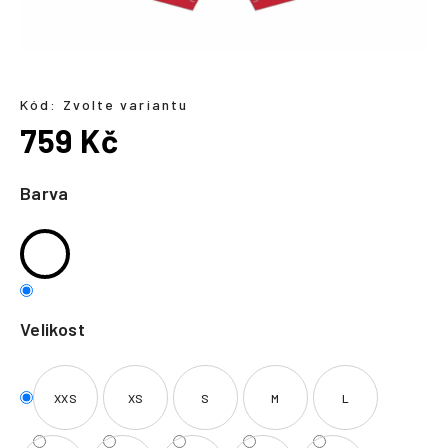
a
j
í
t
Kód:
Zvolte variantu
?
759 Kč
Měrná
cena:
Barva
HLEDAT
Velikost
XXS
XS
S
M
L