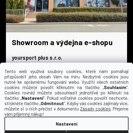
Showroom a výdejna e-shopu
yoursport plus s.r.o.
Dyjská 845/4
196 00 Praha 9 - Čakovice
Tento web využívá soubory cookies, které nám pomáhají
přizpůsobit jeho obsah Vám na míru. Nezbytné cookies jsou
Po - Čt
9:00 - 16:30
nutné ke správnému fungování webu. Využití všech ostatních
cookies můžete povolit kliknutím na tlačítko „
Souhlasím
“.
Pá
9:00 - 15:30
Cookies rovněž můžete odsouhlasit jednotlivě po kliknutí na
So
zavřeno
tlačítko „
Nastavení
“. Pokud volitelné cookies povolit nechcete,
Ne
zavřeno
stiskněte tlačítko „
Odmítnout
“. Kdyby vás cookies zajímaly více,
můžete si o nich přečíst v dokumentu
Zásady cookies
. Přejeme
vám příjemný nákup!
Nastavení