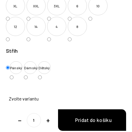
XL
XXL
3XL
6
10
12
14
4
8
Střih
Pánský
Dámský
Dětský
Zvolte variantu
−
+