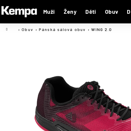
K
Přejít
na
o
Muži
Ženy
Děti
Obuv
D
Zpět
Zpět
obsah
š
do
do
í
Domů
Obuv
Pánská sálová obuv
WING 2.0
C
k
obchodu
obchodu
o
p
o
t
ř
e
b
u
j
e
t
e
n