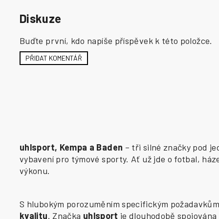
Diskuze
Buďte první, kdo napíše příspěvek k této položce.
PŘIDAT KOMENTÁŘ
uhlsport, Kempa a Baden
– tři silné značky pod j
vybavení pro týmové sporty. Ať už jde o fotbal, há
výkonu.
S hlubokým porozuměním specifickým požadavkům j
kvalitu
. Značka
uhlsport
je dlouhodobě spojována 