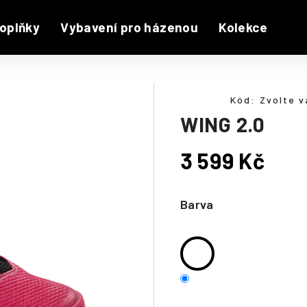
oplňky
Vybavení pro házenou
Kolekce
Kód:
Zvolte v
WING 2.0
3 599 Kč
Měrná
cena:
Barva