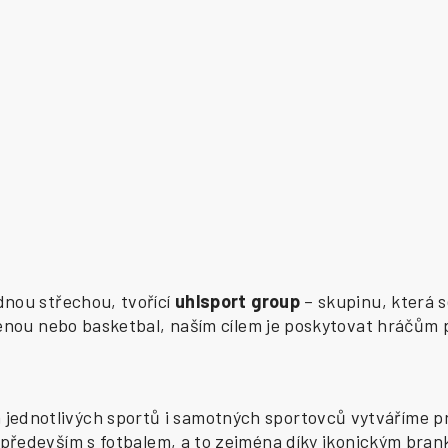
ednou střechou, tvořící
uhlsport group
– skupinu, která s
zenou nebo basketbal, naším cílem je poskytovat hráčům 
ednotlivých sportů i samotných sportovců vytváříme pr
především s fotbalem, a to zejména díky ikonickým bran