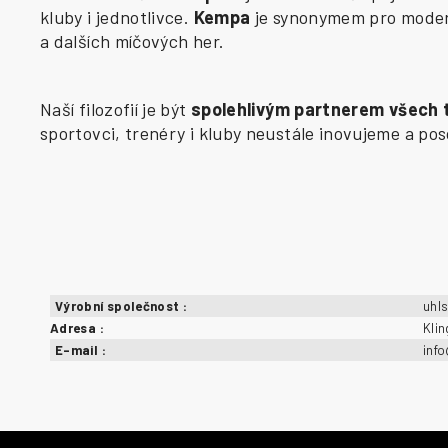
kluby i jednotlivce.
Kempa
je synonymem pro modern
a dalších míčových her.
Naší filozofií je být
spolehlivým partnerem všech
sportovci, trenéry i kluby neustále inovujeme a p
Výrobní společnost
:
uhl
Adresa
:
Kli
E-mail
:
inf