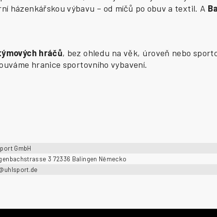
í házenkářskou výbavu – od míčů po obuv a textil. A
B
 týmových hráčů
, bez ohledu na věk, úroveň nebo sporto
osouváme hranice sportovního vybavení.
sport GmbH
ngenbachstrasse 3 72336 Balingen Německo
o@uhlsport.de