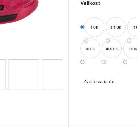
Velikost
6 UK
6,5 UK
7
10 UK
10,5 UK
11 U
Zvolte variantu