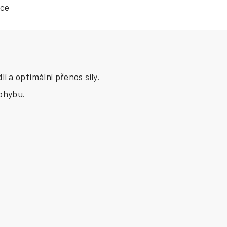
ace
 a optimální přenos síly.
ohybu.