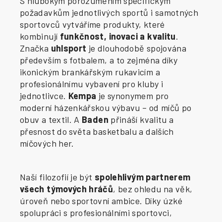
S hlubokým porozuměním specifickým
požadavkům jednotlivých sportů i samotných
sportovců vytváříme produkty, které
kombinují
funkčnost, inovaci a kvalitu
.
Značka
uhlsport
je dlouhodobě spojována
především s fotbalem, a to zejména díky
ikonickým brankářským rukavicím a
profesionálnímu vybavení pro kluby i
jednotlivce.
Kempa
je synonymem pro
moderní házenkářskou výbavu – od míčů po
obuv a textil. A
Baden
přináší kvalitu a
přesnost do světa basketbalu a dalších
míčových her.
Naší filozofií je být
spolehlivým partnerem
všech týmových hráčů
, bez ohledu na věk,
úroveň nebo sportovní ambice. Díky úzké
spolupráci s profesionálními sportovci,