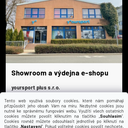
Showroom a výdejna e-shopu
yoursport plus s.r.o.
Dyjská 845/4
196 00 Praha 9 - Čakovice
Tento web využívá soubory cookies, které nám pomáhají
přizpůsobit jeho obsah Vám na míru. Nezbytné cookies jsou
Po - Čt
9:00 - 16:30
nutné ke správnému fungování webu. Využití všech ostatních
cookies můžete povolit kliknutím na tlačítko „
Souhlasím
“.
Pá
9:00 - 15:30
Cookies rovněž můžete odsouhlasit jednotlivě po kliknutí na
So
zavřeno
tlačítko „
Nastavení
“. Pokud volitelné cookies povolit nechcete,