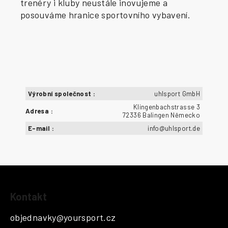
trenéry i kluby neustále inovujeme a
posouváme hranice sportovního vybavení.
Výrobní společnost
:
uhlsport GmbH
Klingenbachstrasse 3
Adresa
:
72336 Balingen Německo
E-mail
:
info@uhlsport.de
Z
Kontakt
á
p
objednavky
@
yoursport.cz
a