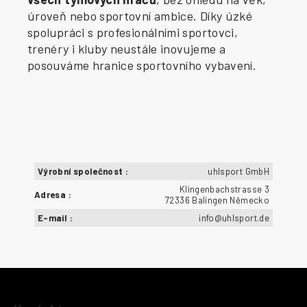
úroveň nebo sportovní ambice. Díky úzké
spolupráci s profesionálními sportovci,
trenéry i kluby neustále inovujeme a
posouváme hranice sportovního vybavení.
Výrobní společnost
:
uhlsport GmbH
Klingenbachstrasse 3
Adresa
:
72336 Balingen Německo
E-mail
:
info@uhlsport.de
Z