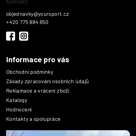
Kontakt
á
p
objednavky
@
yoursport.cz
a
+420 775 884 650
t
í
Informace pro vás
Obchodní podmínky
Zásady zpracování osobních údajů
Reklamace a vrácení zboží
Katalogy
Hodnocení
Kontakty a spolupráce