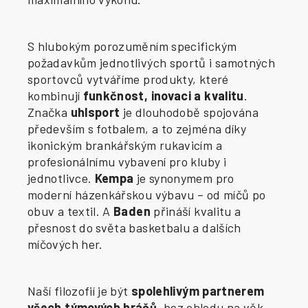
S hlubokým porozuměním specifickým
požadavkům jednotlivých sportů i samotných
sportovců vytváříme produkty, které
kombinují
funkčnost, inovaci a kvalitu
.
Značka
uhlsport
je dlouhodobě spojována
především s fotbalem, a to zejména díky
ikonickým brankářským rukavicím a
profesionálnímu vybavení pro kluby i
jednotlivce.
Kempa
je synonymem pro
moderní házenkářskou výbavu – od míčů po
obuv a textil. A
Baden
přináší kvalitu a
přesnost do světa basketbalu a dalších
míčových her.
Naší filozofií je být
spolehlivým partnerem
všech týmových hráčů
, bez ohledu na věk,