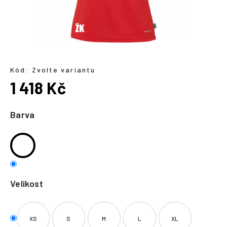
a
j
í
t
?
Kód:
Zvolte variantu
1 418 Kč
Měrná
cena:
Barva
HLEDAT
Velikost
XS
S
M
L
XL