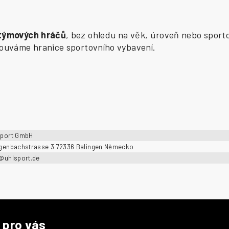
 týmových hráčů
, bez ohledu na věk, úroveň nebo sporto
osouváme hranice sportovního vybavení.
sport GmbH
ngenbachstrasse 3 72336 Balingen Německo
o@uhlsport.de
 pro vás