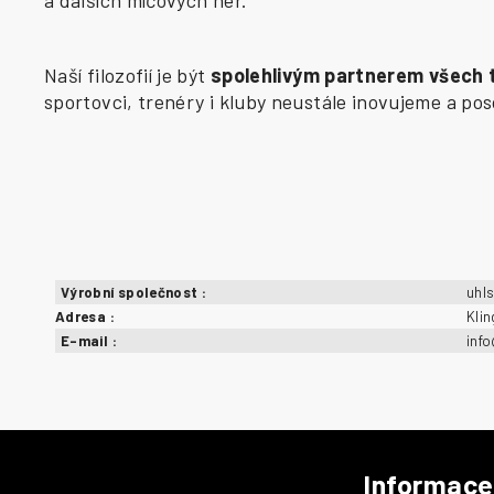
Naší filozofií je být
spolehlivým partnerem všech
sportovci, trenéry i kluby neustále inovujeme a p
Výrobní společnost
:
uhl
Adresa
:
Kli
E-mail
:
inf
Informace