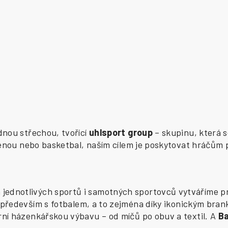
ednou střechou, tvořící
uhlsport group
– skupinu, která s
zenou nebo basketbal, naším cílem je poskytovat hráčům 
ednotlivých sportů i samotných sportovců vytváříme pr
především s fotbalem, a to zejména díky ikonickým bran
í házenkářskou výbavu – od míčů po obuv a textil. A
B