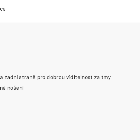
ace
na zadní straně pro dobrou viditelnost za tmy
lné nošení