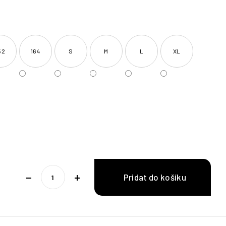
52
164
S
M
L
XL
−
+