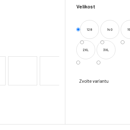
Velikost
128
140
1
2XL
3XL
Zvolte variantu