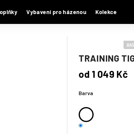
oplňky
Vybavení pro házenou
Kolekce
BAS
TRAINING TI
od
1 049 Kč
Měrná
cena:
Barva