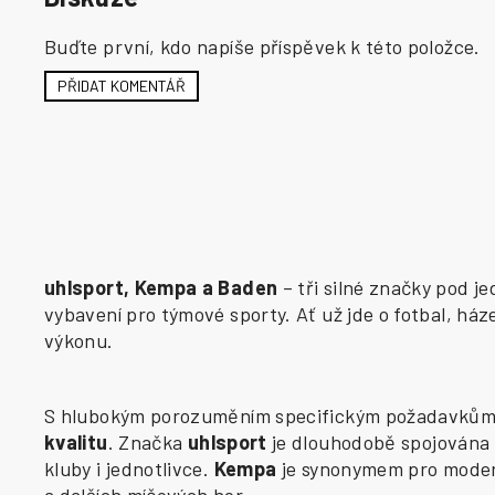
Buďte první, kdo napíše příspěvek k této položce.
PŘIDAT KOMENTÁŘ
uhlsport, Kempa a Baden
– tři silné značky pod j
vybavení pro týmové sporty. Ať už jde o fotbal, há
výkonu.
S hlubokým porozuměním specifickým požadavkům j
kvalitu
. Značka
uhlsport
je dlouhodobě spojována 
kluby i jednotlivce.
Kempa
je synonymem pro modern
a dalších míčových her.