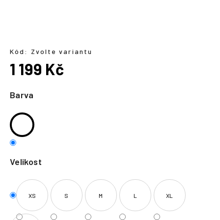
a
j
í
t
Kód:
Zvolte variantu
?
1 199 Kč
Měrná
cena:
Barva
HLEDAT
Velikost
XS
S
M
L
XL