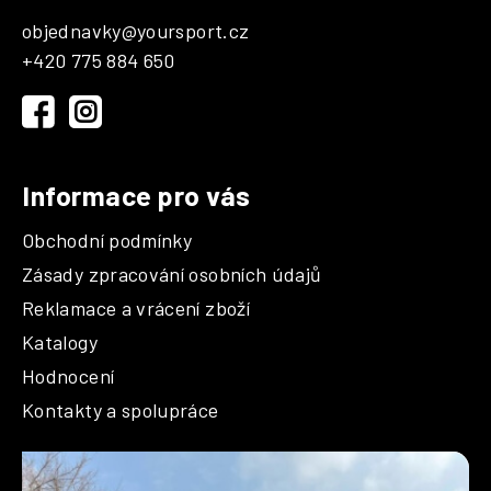
p
objednavky
@
yoursport.cz
a
+420 775 884 650
t
í
Informace pro vás
Obchodní podmínky
Zásady zpracování osobních údajů
Reklamace a vrácení zboží
Katalogy
Hodnocení
Kontakty a spolupráce