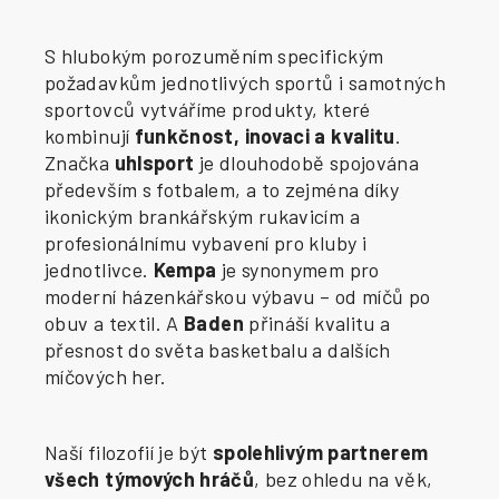
S hlubokým porozuměním specifickým
požadavkům jednotlivých sportů i samotných
sportovců vytváříme produkty, které
kombinují
funkčnost, inovaci a kvalitu
.
Značka
uhlsport
je dlouhodobě spojována
především s fotbalem, a to zejména díky
ikonickým brankářským rukavicím a
profesionálnímu vybavení pro kluby i
jednotlivce.
Kempa
je synonymem pro
moderní házenkářskou výbavu – od míčů po
obuv a textil. A
Baden
přináší kvalitu a
přesnost do světa basketbalu a dalších
míčových her.
Naší filozofií je být
spolehlivým partnerem
všech týmových hráčů
, bez ohledu na věk,