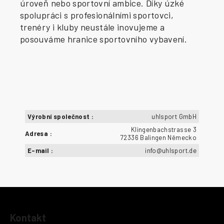
úroveň nebo sportovní ambice. Díky úzké
spolupráci s profesionálními sportovci,
trenéry i kluby neustále inovujeme a
posouváme hranice sportovního vybavení.
Výrobní společnost
:
uhlsport GmbH
Klingenbachstrasse 3
Adresa
:
72336 Balingen Německo
E-mail
:
info@uhlsport.de
Z
Kontakt
á