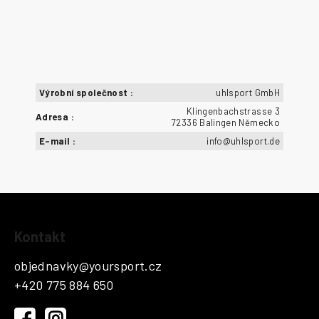
Výrobní společnost
:
uhlsport GmbH
Klingenbachstrasse 3
Adresa
:
72336 Balingen Německo
E-mail
:
info@uhlsport.de
Z
Kontakt
á
p
objednavky
@
yoursport.cz
a
+420 775 884 650
t
í