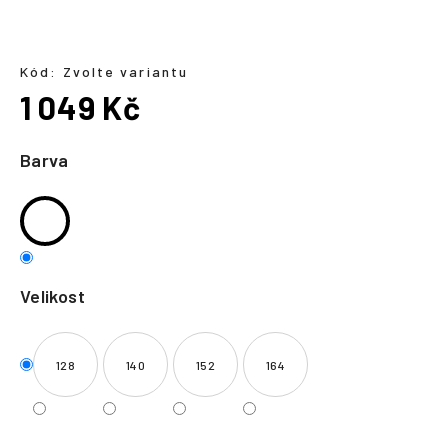
a
j
í
Kód:
Zvolte variantu
1 049 Kč
t
?
Měrná
cena:
Barva
HLEDAT
Velikost
128
140
152
164