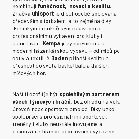
kombinují
funkčnost, inovaci a kvalitu
.
Značka
uhlsport
je dlouhodobě spojována
především s fotbalem, a to zejména díky
ikonickým brankářským rukavicím a
profesionálnímu vybavení pro kluby i
jednotlivce.
Kempa
je synonymem pro
moderní házenkářskou výbavu – od míčů po
obuv a textil. A
Baden
přináší kvalitu a
přesnost do světa basketbalu a dalších
míčových her.
Naší filozofií je být
spolehlivým partnerem
všech týmových hráčů
, bez ohledu na věk,
úroveň nebo sportovní ambice. Díky úzké
spolupráci s profesionálními sportovci,
trenéry i kluby neustále inovujeme a
posouváme hranice sportovního vybavení.