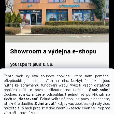
Showroom a výdejna e-shopu
yoursport plus s.r.o.
Dyjská 845/4
196 00 Praha 9 - Čakovice
Tento web využívá soubory cookies, které nám pomáhají
přizpůsobit jeho obsah Vám na míru. Nezbytné cookies jsou
Po - Čt
9:00 - 16:30
nutné ke správnému fungování webu. Využití všech ostatních
cookies můžete povolit kliknutím na tlačítko „
Souhlasím
“.
Pá
9:00 - 15:30
Cookies rovněž můžete odsouhlasit jednotlivě po kliknutí na
So
zavřeno
tlačítko „
Nastavení
“. Pokud volitelné cookies povolit nechcete,
Ne
zavřeno
stiskněte tlačítko „
Odmítnout
“. Kdyby vás cookies zajímaly více,
můžete si o nich přečíst v dokumentu
Zásady cookies
. Přejeme
vám příjemný nákup!