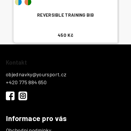
REVERSIBLE TRAINING BIB
450 Kč
Z
Kontakt
á
p
objednavky
@
yoursport.cz
a
+420 775 884 650
t
í
Informace pro vás
Obchodní podmínky