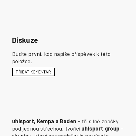
Diskuze
Buďte první, kdo napíše příspěvek k této
položce.
PŘIDAT KOMENTÁŘ
uhlsport, Kempa a Baden
– tři silné značky
pod jednou střechou, tvořící
uhlsport group
–
skupinu, která se specializuje na vývoj a