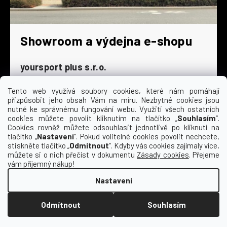
Showroom a výdejna e-shopu
yoursport plus s.r.o.
Dyjská 845/4
196 00 Praha 9 - Čakovice
Tento web využívá soubory cookies, které nám pomáhají
přizpůsobit jeho obsah Vám na míru. Nezbytné cookies jsou
Po - Čt
9:00 - 16:30
nutné ke správnému fungování webu. Využití všech ostatních
cookies můžete povolit kliknutím na tlačítko „
Souhlasím
“.
Pá
9:00 - 15:30
Cookies rovněž můžete odsouhlasit jednotlivě po kliknutí na
So
zavřeno
tlačítko „
Nastavení
“. Pokud volitelné cookies povolit nechcete,
Ne
zavřeno
stiskněte tlačítko „
Odmítnout
“. Kdyby vás cookies zajímaly více,
můžete si o nich přečíst v dokumentu
Zásady cookies
. Přejeme
vám příjemný nákup!
Nastavení
Vytvořil Shoptet
Odmítnout
Souhlasím
Copyright 2026
Kempa | yoursport
. Všechna
práva vyhrazena.
Upravit nastavení cookies