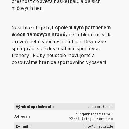
přesnost do světa basketbalu a dalších
míčových her.
Naší filozofií je být
spolehlivým partnerem
všech týmových hráčů
, bez ohledu na věk,
úroveň nebo sportovní ambice. Díky úzké
spolupráci s profesionálními sportovci,
trenéry i kluby neustále inovujeme a
posouváme hranice sportovního vybavení.
Výrobní společnost
:
uhlsport GmbH
Klingenbachstrasse 3
Adresa
:
72336 Balingen Německo
E-mail
:
info@uhlsport.de