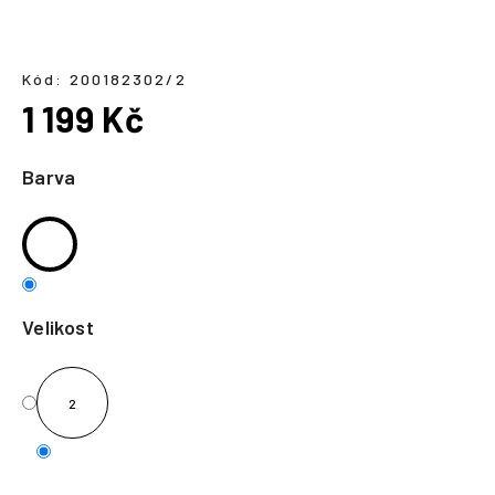
a
j
í
Kód:
200182302/2
1 199 Kč
t
?
Měrná
cena:
Barva
HLEDAT
Velikost
2